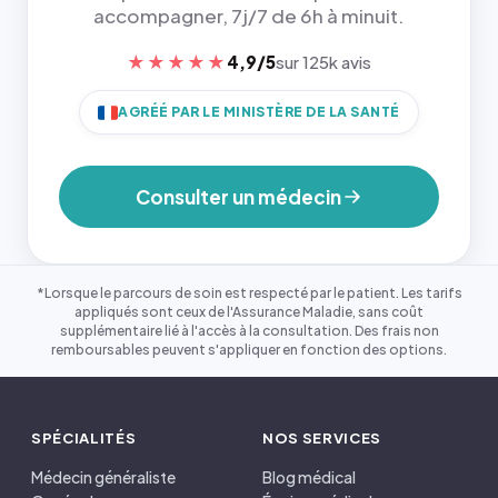
accompagner, 7j/7 de 6h à minuit.
★★★★★
4,9/5
sur 125k avis
AGRÉÉ PAR LE MINISTÈRE DE LA SANTÉ
Consulter un médecin
*Lorsque le parcours de soin est respecté par le patient. Les tarifs
appliqués sont ceux de l'Assurance Maladie, sans coût
supplémentaire lié à l'accès à la consultation. Des frais non
remboursables peuvent s'appliquer en fonction des options.
SPÉCIALITÉS
NOS SERVICES
Médecin généraliste
Blog médical