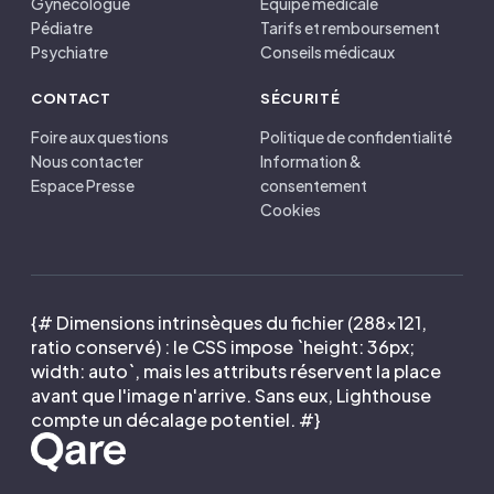
Gynécologue
Équipe médicale
Pédiatre
Tarifs et remboursement
Psychiatre
Conseils médicaux
CONTACT
SÉCURITÉ
Foire aux questions
Politique de confidentialité
Nous contacter
Information &
Espace Presse
consentement
Cookies
{# Dimensions intrinsèques du fichier (288×121,
ratio conservé) : le CSS impose `height: 36px;
width: auto`, mais les attributs réservent la place
avant que l'image n'arrive. Sans eux, Lighthouse
compte un décalage potentiel. #}