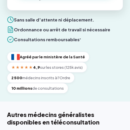
Sans salle d'attente ni déplacement.
Ordonnance ou arrêt de travail si nécessaire
Consultations remboursables
*
Agréé par le ministère de la Santé
★★★★★
4,9
sur les stores (125k avis)
2 500
médecins inscrits à l'Ordre
10 millions
de consultations
Autres médecins généralistes
disponibles en téléconsultation