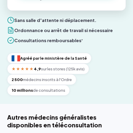
Sans salle d'attente ni déplacement.
Ordonnance ou arrêt de travail si nécessaire
Consultations remboursables
*
Agréé par le ministère de la Santé
★★★★★
4,9
sur les stores (125k avis)
2 500
médecins inscrits à l'Ordre
10 millions
de consultations
Autres médecins généralistes
disponibles en téléconsultation