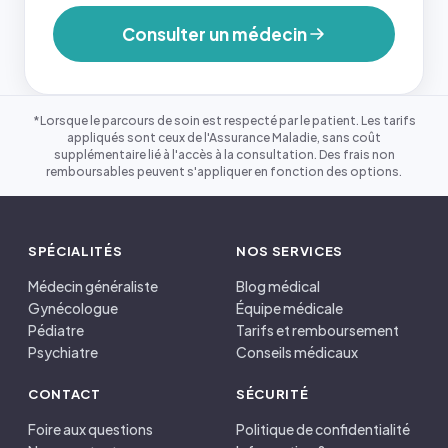
Consulter un médecin
*Lorsque le parcours de soin est respecté par le patient. Les tarifs
appliqués sont ceux de l'Assurance Maladie, sans coût
supplémentaire lié à l'accès à la consultation. Des frais non
remboursables peuvent s'appliquer en fonction des options.
SPÉCIALITÉS
NOS SERVICES
Médecin généraliste
Blog médical
Gynécologue
Équipe médicale
Pédiatre
Tarifs et remboursement
Psychiatre
Conseils médicaux
CONTACT
SÉCURITÉ
Foire aux questions
Politique de confidentialité