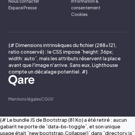
Nous contacter
Information &
Espace Presse
consentement
Cookies
{# Dimensions intrinsèques du fichier (288×121,
ratio conservé) : le CSS impose `height: 36px;
width: auto`, mais les attributs réservent la place
avant que l'image n'arrive. Sans eux, Lighthouse
compte un décalage potentiel. #}
Mentions légales
CGUV
{# Le bundle JS de Bootstrap (81 Ko) a été retiré : aucun
gabarit ne porte de `data-bs-toggle`, et son unique
usage était `new bootstrap.Collapse()` dans `directory.js`