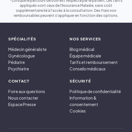
*Lorsque le parcours de soin est respecté par le patient. Les tarifs
appliqués sont ceux de l'Assurance Maladie, sans coût
supplémentaire lié à l'accès à la consultation. Des frais non
remboursables peuvent s'appliquer en fonction des options.
SPÉCIALITÉS
NOS SERVICES
Médecin généraliste
Blog médical
Gynécologue
Équipe médicale
Pédiatre
Tarifs et remboursement
Psychiatre
Conseils médicaux
CONTACT
SÉCURITÉ
Foire aux questions
Politique de confidentialité
Nous contacter
Information &
Espace Presse
consentement
Cookies