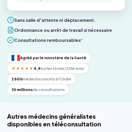
Sans salle d'attente ni déplacement.
Ordonnance ou arrêt de travail si nécessaire
Consultations remboursables
*
Agréé par le ministère de la Santé
★★★★★
4,9
sur les stores (125k avis)
2 500
médecins inscrits à l'Ordre
10 millions
de consultations
Autres médecins généralistes
disponibles en téléconsultation