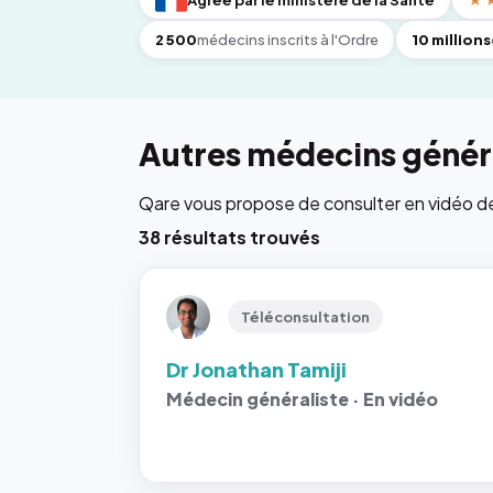
Agréé par le ministère de la Santé
★
2 500
médecins inscrits à l'Ordre
10 millions
Autres médecins généra
Qare vous propose de consulter en vidéo de 6
38 résultats trouvés
Téléconsultation
Dr Jonathan Tamiji
Médecin généraliste · En vidéo