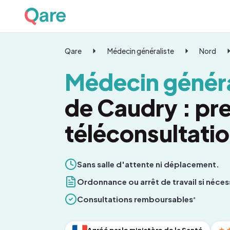
Qare
Médecin généraliste
Nord
Médecin généra
de Caudry : pr
téléconsultati
Sans salle d'attente ni déplacement.
Ordonnance ou arrêt de travail si néces
Consultations remboursables
*