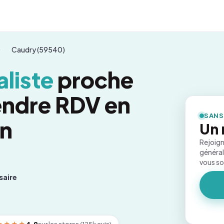
Caudry (59540)
liste
proche
endre RDV en
SANS
on
Un 
Rejoign
général
vous s
saire