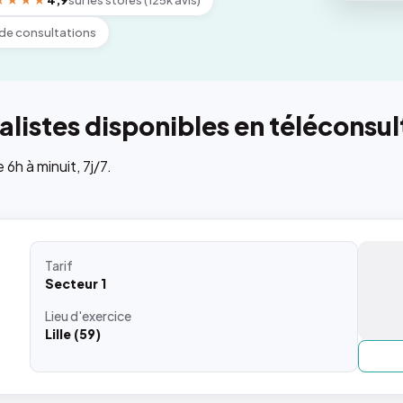
★★★★
4,9
sur les stores (125k avis)
de consultations
listes disponibles en téléconsul
h à minuit, 7j/7.
Tarif
Secteur 1
Lieu
d'exercice
Lille (59)