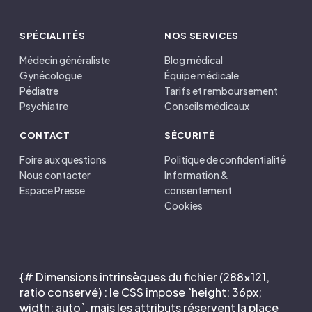
SPÉCIALITÉS
NOS SERVICES
Médecin généraliste
Blog médical
Gynécologue
Équipe médicale
Pédiatre
Tarifs et remboursement
Psychiatre
Conseils médicaux
CONTACT
SÉCURITÉ
Foire aux questions
Politique de confidentialité
Nous contacter
Information &
Espace Presse
consentement
Cookies
{# Dimensions intrinsèques du fichier (288×121,
ratio conservé) : le CSS impose `height: 36px;
width: auto`, mais les attributs réservent la place