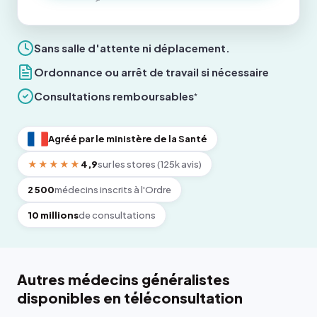
Sans salle d'attente ni déplacement.
Ordonnance ou arrêt de travail si nécessaire
Consultations remboursables
*
Agréé par le ministère de la Santé
★★★★★
4,9
sur les stores (125k avis)
2 500
médecins inscrits à l'Ordre
10 millions
de consultations
Autres médecins généralistes
disponibles en téléconsultation