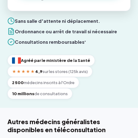
Sans salle d'attente ni déplacement.
Ordonnance ou arrêt de travail si nécessaire
Consultations remboursables
*
Agréé par le ministère de la Santé
★★★★★
4,9
sur les stores (125k avis)
2 500
médecins inscrits à l'Ordre
10 millions
de consultations
Autres médecins généralistes
disponibles en téléconsultation