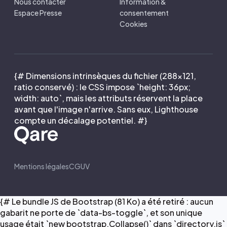
Nous contacter
Information &
Espace Presse
consentement
Cookies
{# Dimensions intrinsèques du fichier (288×121,
ratio conservé) : le CSS impose `height: 36px;
width: auto`, mais les attributs réservent la place
avant que l'image n'arrive. Sans eux, Lighthouse
compte un décalage potentiel. #}
Mentions légales
CGUV
{# Le bundle JS de Bootstrap (81 Ko) a été retiré : aucun
gabarit ne porte de `data-bs-toggle`, et son unique
usage était `new bootstrap.Collapse()` dans `directory.js`