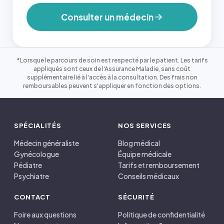
Consulter un médecin
*Lorsque le parcours de soin est respecté par le patient. Les tarifs
appliqués sont ceux de l'Assurance Maladie, sans coût
supplémentaire lié à l'accès à la consultation. Des frais non
remboursables peuvent s'appliquer en fonction des options.
SPÉCIALITÉS
NOS SERVICES
Médecin généraliste
Blog médical
Gynécologue
Équipe médicale
Pédiatre
Tarifs et remboursement
Psychiatre
Conseils médicaux
CONTACT
SÉCURITÉ
Foire aux questions
Politique de confidentialité