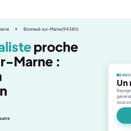
Marne
Bonneuil-sur-Marne (94380)
liste
proche
r-Marne :
n
SANS
Un 
on
Rejoign
général
vous s
saire