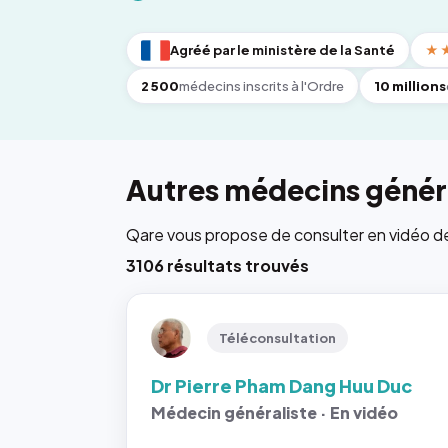
Agréé par le ministère de la Santé
★
2 500
médecins inscrits à l'Ordre
10 millions
Autres médecins généra
Qare vous propose de consulter en vidéo de 6
3106 résultats trouvés
Téléconsultation
Dr Pierre Pham Dang Huu Duc
Médecin généraliste · En vidéo