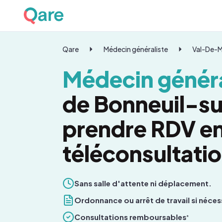
Qare
Médecin généraliste
Val-De-
Médecin généra
de Bonneuil-su
prendre RDV e
téléconsultati
Sans salle d'attente ni déplacement.
Ordonnance ou arrêt de travail si néces
Consultations remboursables
*