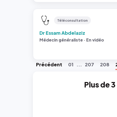
Téléconsultation
Dr Essam Abdelaziz
Médecin généraliste · En vidéo
Préc
édent
01
207
208
...
Plus de 3