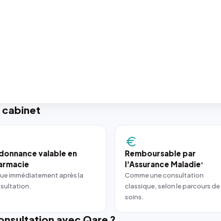
 cabinet
donnance valable en
Remboursable par
armacie
l'Assurance Maladie
*
ue immédiatement après la
Comme une consultation
sultation.
classique, selon le parcours de
soins.
nsultation avec Qare ?