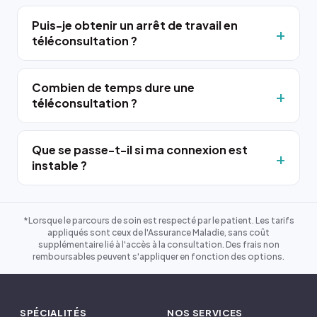
Puis-je obtenir un arrêt de travail en
téléconsultation ?
Combien de temps dure une
téléconsultation ?
Que se passe-t-il si ma connexion est
instable ?
*Lorsque le parcours de soin est respecté par le patient. Les tarifs
appliqués sont ceux de l'Assurance Maladie, sans coût
supplémentaire lié à l'accès à la consultation. Des frais non
remboursables peuvent s'appliquer en fonction des options.
SPÉCIALITÉS
NOS SERVICES