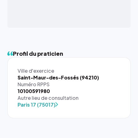
Profil du praticien
Ville d'exercice
Saint-Maur-des-Fossés (94210)
Numéro RPPS
{# 40×40
10100591980
: la taille
Autre lieu de consultation
rendue par
Paris 17 (75017)
`.profile-
picture`,
et un
rapport 1:1
qui reste