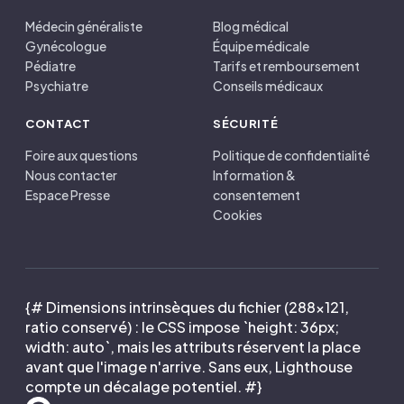
Médecin généraliste
Blog médical
Gynécologue
Équipe médicale
Pédiatre
Tarifs et remboursement
Psychiatre
Conseils médicaux
CONTACT
SÉCURITÉ
Foire aux questions
Politique de confidentialité
Nous contacter
Information &
Espace Presse
consentement
Cookies
{# Dimensions intrinsèques du fichier (288×121,
ratio conservé) : le CSS impose `height: 36px;
width: auto`, mais les attributs réservent la place
avant que l'image n'arrive. Sans eux, Lighthouse
compte un décalage potentiel. #}