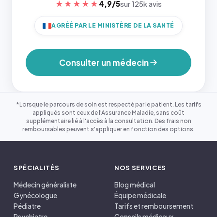
★★★★★
4,9/5
sur 125k avis
AGRÉÉ PAR LE MINISTÈRE DE LA SANTÉ
Consulter un médecin
*Lorsque le parcours de soin est respecté par le patient. Les tarifs
appliqués sont ceux de l'Assurance Maladie, sans coût
supplémentaire lié à l'accès à la consultation. Des frais non
remboursables peuvent s'appliquer en fonction des options.
SPÉCIALITÉS
NOS SERVICES
Médecin généraliste
Blog médical
Gynécologue
Équipe médicale
Pédiatre
Tarifs et remboursement
Psychiatre
Conseils médicaux