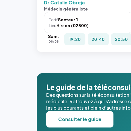
Dr Catalin Obreja
Sans ces
Médecin généraliste
attributs
le
Tarif
Secteur 1
navigateur
Lieu
Hirson (02500)
ne réserve
Sam.
pas la
19:20
20:40
20:50
08/08
place, et
c'étaient
les trois
dernières
images de
l'annuaire
dans ce
Le guide de la téléconsu
cas. #}
Des questions sur la téléconsultation 
médicale. Retrouvez à qui s'adresse ce
les plus courants et plein d'autres inf
Consulter le guide