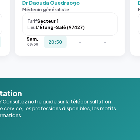
Dr Daouda Ouedraogo
San
Médecin généraliste
att
le
Tarif
Secteur 1
nav
Lieu
L'Étang-Salé (97427)
ne 
Sam.
pas 
20:50
-
-
08/08
pla
c'é
les 
der
ima
l'a
dan
ltation
cas
? Consultez notre guide sur la téléconsultation
 service, les professions disponibles, les motifs
ormations.