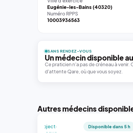
Ville d'exercice
Eugénie-les-Bains (40320)
Numéro RPPS
10003936563
{# 40×40
: la taille
rendue par
`.profile-
SANS RENDEZ-VOUS
picture`,
Un médecin disponible au
et un
Ce praticien n'a pas de créneau à venir. 
rapport 1:1
d'attente Qare, où que vous soyez.
qui reste
juste à
toutes les
tailles
puisque la
photo est
Autres médecins disponibl
recadrée
en
`object-
Disponible dans 5 h
fit: cover`.