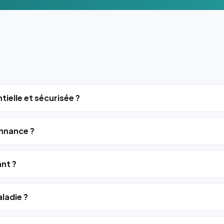
tielle et sécurisée ?
nnance ?
ant ?
ladie ?