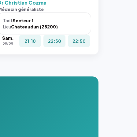
Dr Christian Cozma
s ces
Médecin généraliste
ributs
Tarif
Secteur 1
igateur
Lieu
Châteaudun (28200)
réserve
Sam.
la
21:10
22:30
22:50
08/08
ce, et
taient
trois
nières
ges de
nnuaire
s ce
. #}