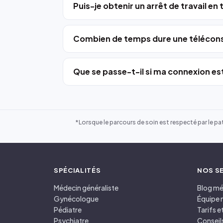
Puis-je obtenir un arrêt de travail en
Combien de temps dure une télécons
Que se passe-t-il si ma connexion est
*Lorsque le parcours de soin est respecté par le pat
SPÉCIALITÉS
NOS S
Médecin généraliste
Blog mé
Gynécologue
Équipe 
Pédiatre
Tarifs 
Psychiatre
Conseil