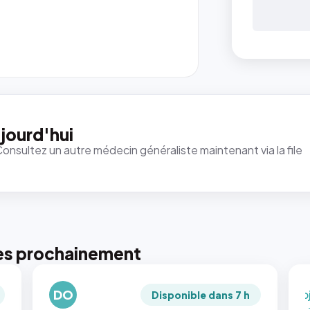
{#
: la 
ren
`.pr
pic
jourd'hui
et 
Consultez un autre médecin généraliste maintenant via la file
rapp
qui
just
tou
tail
pui
pho
es prochainement
rec
en
DO
`ob
Disponible dans 7 h
fit: