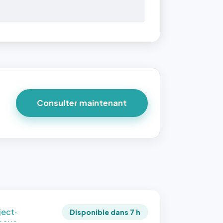
 40×40
taille
due par
ofile-
ture`,
un
Consulter maintenant
ort 1:1
 reste
e à
tes les
les
sque la
to est
adrée
ject-
Disponible dans 7 h
 cover`.