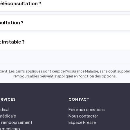
 téléconsultation ?
ultation ?
 instable ?
ient. Les tarifs appliqués sont ceux de l'Assurance Maladie, sans coût suppléme
remboursables peuvent s'appliquer en fonction des options.
ERVICES
CONTACT
dical
Foire aux questions
médicale
Nous contacter
et remboursement
Espace Presse
s médicaux