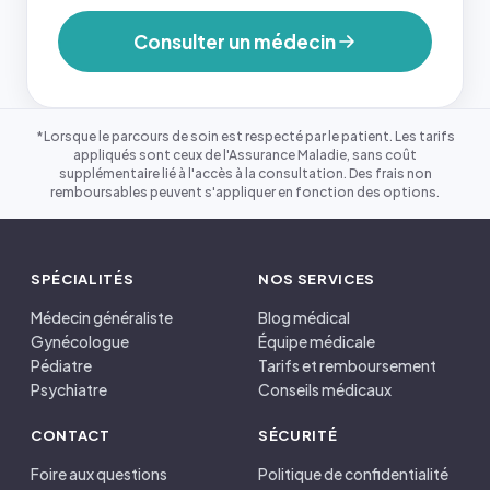
Consulter un médecin
*Lorsque le parcours de soin est respecté par le patient. Les tarifs
appliqués sont ceux de l'Assurance Maladie, sans coût
supplémentaire lié à l'accès à la consultation. Des frais non
remboursables peuvent s'appliquer en fonction des options.
SPÉCIALITÉS
NOS SERVICES
Médecin généraliste
Blog médical
Gynécologue
Équipe médicale
Pédiatre
Tarifs et remboursement
Psychiatre
Conseils médicaux
CONTACT
SÉCURITÉ
Foire aux questions
Politique de confidentialité