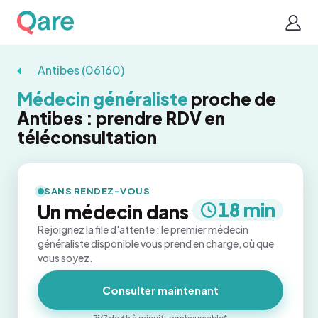
Antibes (06160)
Médecin généraliste
proche de
Antibes : prendre RDV en
téléconsultation
SANS RENDEZ-VOUS
18 min
Un médecin dans
Rejoignez la file d'attente : le premier médecin
généraliste disponible vous prend en charge, où que
vous soyez.
Consulter maintenant
7j/7 de 6h à minuit · remboursable*