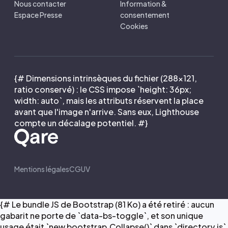
Nous contacter
Information &
Espace Presse
consentement
Cookies
{# Dimensions intrinsèques du fichier (288×121,
ratio conservé) : le CSS impose `height: 36px;
width: auto`, mais les attributs réservent la place
avant que l'image n'arrive. Sans eux, Lighthouse
compte un décalage potentiel. #}
Mentions légales
CGUV
{# Le bundle JS de Bootstrap (81 Ko) a été retiré : aucun
gabarit ne porte de `data-bs-toggle`, et son unique
usage était `new bootstrap.Collapse()` dans `directory.js`