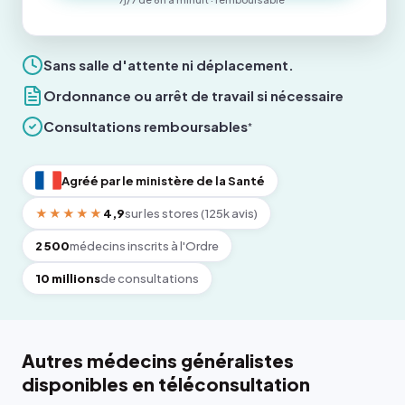
Sans salle d'attente ni déplacement.
Ordonnance ou arrêt de travail si nécessaire
Consultations remboursables
*
Agréé par le ministère de la Santé
★★★★★
4,9
sur les stores (125k avis)
2 500
médecins inscrits à l'Ordre
10 millions
de consultations
Autres médecins généralistes
disponibles en téléconsultation