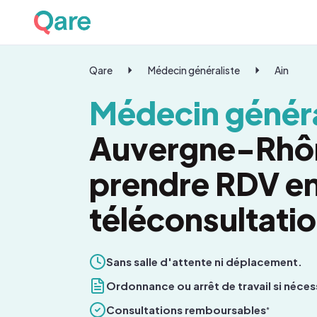
Qare
Médecin généraliste
Ain
Médecin généra
Auvergne-Rhô
prendre RDV e
téléconsultati
Sans salle d'attente ni déplacement.
Ordonnance ou arrêt de travail si néces
Consultations remboursables
*