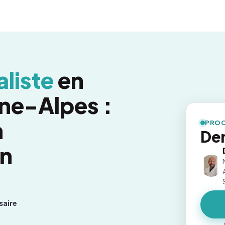
liste
en
ne-Alpes :
n
PROC
De
on
saire