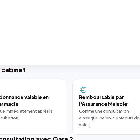
 cabinet
donnance valable en
Remboursable par
armacie
l'Assurance Maladie
*
ue immédiatement après la
Comme une consultation
sultation.
classique, selon le parcours de
soins.
nsultation avec Qare ?