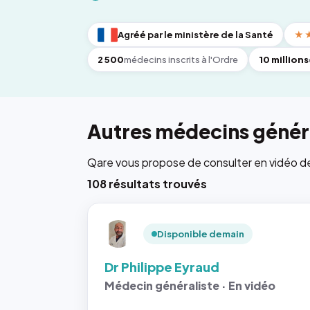
Agréé par le ministère de la Santé
★
2 500
médecins inscrits à l'Ordre
10 millions
Autres médecins génér
Qare vous propose de consulter en vidéo de 6
108 résultats trouvés
Disponible demain
Dr Philippe Eyraud
Médecin généraliste · En vidéo