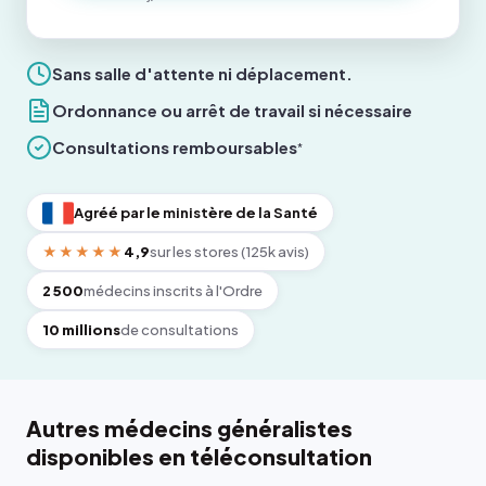
Sans salle d'attente ni déplacement.
Ordonnance ou arrêt de travail si nécessaire
Consultations remboursables
*
Agréé par le ministère de la Santé
★★★★★
4,9
sur les stores (125k avis)
2 500
médecins inscrits à l'Ordre
10 millions
de consultations
Autres médecins généralistes
disponibles en téléconsultation