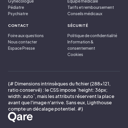
Gynécologue
Équipe médicale
Pédiatre
Tarifs et remboursement
Psychiatre
Conseils médicaux
CONTACT
SÉCURITÉ
Foire aux questions
Politique de confidentialité
Nous contacter
Information &
Espace Presse
consentement
Cookies
{# Dimensions intrinsèques du fichier (288×121,
ratio conservé) : le CSS impose `height: 36px;
width: auto`, mais les attributs réservent la place
avant que l'image n'arrive. Sans eux, Lighthouse
compte un décalage potentiel. #}