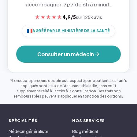
accompagner, 7j/7 de 6h à minuit.
★★★★★
4,9/5
sur 125k avis
AGRÉÉ PAR LE MINISTÈRE DE LA SANTÉ
Consulter un médecin
*Lorsque le parcours de soin est respecté par le patient. Les tarifs
appliqués sont ceux de l'Assurance Maladie, sans coût
supplémentaire lié à l'accès à la consultation. Des frais non
remboursables peuvent s'appliquer en fonction des options.
SPÉCIALITÉS
NOS SERVICES
Médecin généraliste
Blog médical