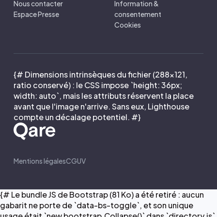
Nous contacter
Information &
Espace Presse
consentement
Cookies
{# Dimensions intrinsèques du fichier (288×121,
ratio conservé) : le CSS impose `height: 36px;
width: auto`, mais les attributs réservent la place
avant que l'image n'arrive. Sans eux, Lighthouse
compte un décalage potentiel. #}
Mentions légales
CGUV
{# Le bundle JS de Bootstrap (81 Ko) a été retiré : aucun
gabarit ne porte de `data-bs-toggle`, et son unique
usage était `new bootstrap.Collapse()` dans `directory.js`