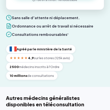
Sans salle d'attente ni déplacement.
Ordonnance ou arrêt de travail si nécessaire
Consultations remboursables
*
Agréé par le ministère de la Santé
★★★★★
4,9
sur les stores (125k avis)
2 500
médecins inscrits à l'Ordre
10 millions
de consultations
Autres médecins généralistes
disponibles en téléconsultation