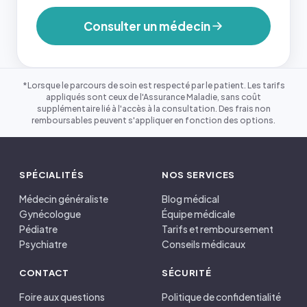
Consulter un médecin
*Lorsque le parcours de soin est respecté par le patient. Les tarifs
appliqués sont ceux de l'Assurance Maladie, sans coût
supplémentaire lié à l'accès à la consultation. Des frais non
remboursables peuvent s'appliquer en fonction des options.
SPÉCIALITÉS
NOS SERVICES
Médecin généraliste
Blog médical
Gynécologue
Équipe médicale
Pédiatre
Tarifs et remboursement
Psychiatre
Conseils médicaux
CONTACT
SÉCURITÉ
Foire aux questions
Politique de confidentialité