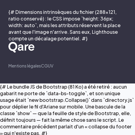
{# Dimensions intrinsèques du fichier (288×121,
ratio conservé) : le CSS impose `height: 36px;
width: auto`, mais les attributs réservent la place
avant que l'image n'arrive. Sans eux, Lighthouse
compte un décalage potentiel. #}
Mentions légales
CGUV
{# Le bundle JS de Bootstrap (81 Ko) a été retiré : aucun
gabarit ne porte de `data-bs-toggle`, et son unique
usage était `new bootstrap.Collapse()` dans `directory.js`
pour déplier le fil d'Ariane sur mobile. Une bascule de la
classe `show` — que la feuille de style de Bootstrap, elle,
définit toujours — fait la même chose sans le script. Le
commentaire précédent parlait d'un « collapse du footer
» qui n'existe pas. #}