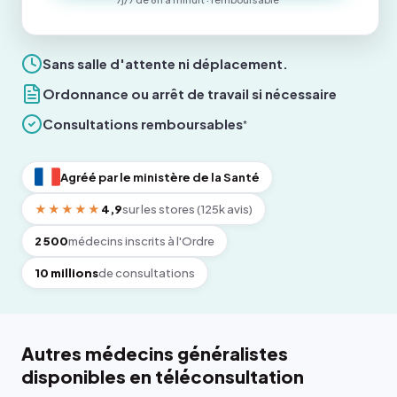
Sans salle d'attente ni déplacement.
Ordonnance ou arrêt de travail si nécessaire
Consultations remboursables
*
Agréé par le ministère de la Santé
★★★★★
4,9
sur les stores (125k avis)
2 500
médecins inscrits à l'Ordre
10 millions
de consultations
Autres médecins généralistes
disponibles en téléconsultation