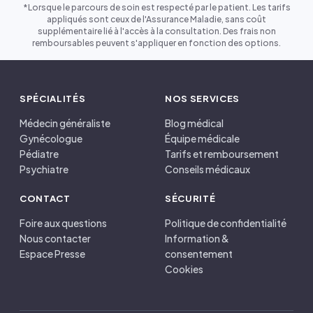
*Lorsque le parcours de soin est respecté par le patient. Les tarifs
appliqués sont ceux de l'Assurance Maladie, sans coût
supplémentaire lié à l'accès à la consultation. Des frais non
remboursables peuvent s'appliquer en fonction des options.
SPÉCIALITÉS
NOS SERVICES
Médecin généraliste
Blog médical
Gynécologue
Équipe médicale
Pédiatre
Tarifs et remboursement
Psychiatre
Conseils médicaux
CONTACT
SÉCURITÉ
Foire aux questions
Politique de confidentialité
Nous contacter
Information &
Espace Presse
consentement
Cookies