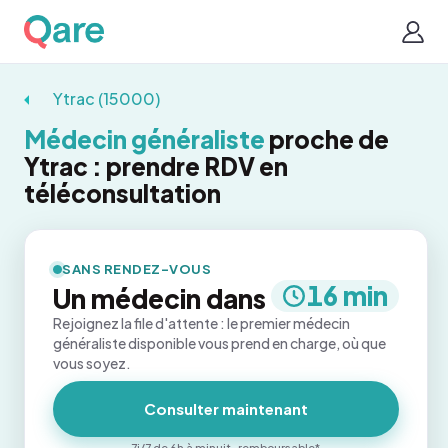
Ytrac (15000)
Médecin généraliste
proche de
Ytrac : prendre RDV en
téléconsultation
SANS RENDEZ-VOUS
16 min
Un médecin dans
Rejoignez la file d'attente : le premier médecin
généraliste disponible vous prend en charge, où que
vous soyez.
Consulter maintenant
7j/7 de 6h à minuit · remboursable*