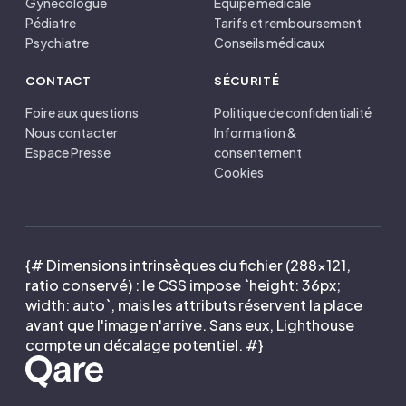
Gynécologue
Équipe médicale
Pédiatre
Tarifs et remboursement
Psychiatre
Conseils médicaux
CONTACT
SÉCURITÉ
Foire aux questions
Politique de confidentialité
Nous contacter
Information &
Espace Presse
consentement
Cookies
{# Dimensions intrinsèques du fichier (288×121,
ratio conservé) : le CSS impose `height: 36px;
width: auto`, mais les attributs réservent la place
avant que l'image n'arrive. Sans eux, Lighthouse
compte un décalage potentiel. #}