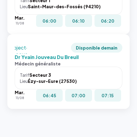
juste à
Tarif
Secteur 1
navigateur
Lieu
Saint-Maur-des-Fossés (94210)
toutes les
ne réserve
tailles
Mar.
pas la
puisque la
06:00
06:10
06:20
11/08
place, et
photo est
c'étaient
recadrée
les trois
en
dernières
`object-
Disponible demain
images de
fit: cover`.
Dr Yvain Jouveau Du Breuil
l'annuaire
Sans ces
Médecin généraliste
dans ce
attributs
cas. #}
le
Tarif
Secteur 3
navigateur
Lieu
Ézy-sur-Eure (27530)
ne réserve
Mar.
pas la
06:45
07:00
07:15
11/08
place, et
c'étaient
les trois
dernières
images de
l'annuaire