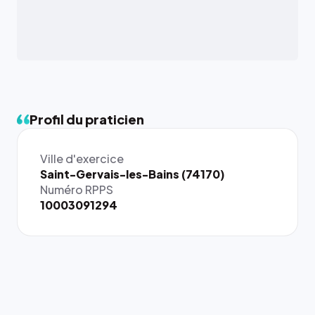
Profil du praticien
Ville d'exercice
{# 40×40
Saint-Gervais-les-Bains (74170)
: la taille
Numéro RPPS
rendue par
10003091294
`.profile-
picture`,
et un
rapport 1:1
qui reste
juste à
toutes les