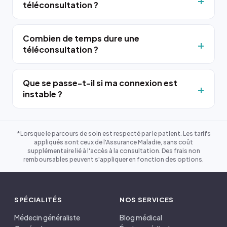
téléconsultation ?
Combien de temps dure une
téléconsultation ?
Que se passe-t-il si ma connexion est
instable ?
*Lorsque le parcours de soin est respecté par le patient. Les tarifs
appliqués sont ceux de l'Assurance Maladie, sans coût
supplémentaire lié à l'accès à la consultation. Des frais non
remboursables peuvent s'appliquer en fonction des options.
SPÉCIALITÉS
NOS SERVICES
Médecin généraliste
Blog médical