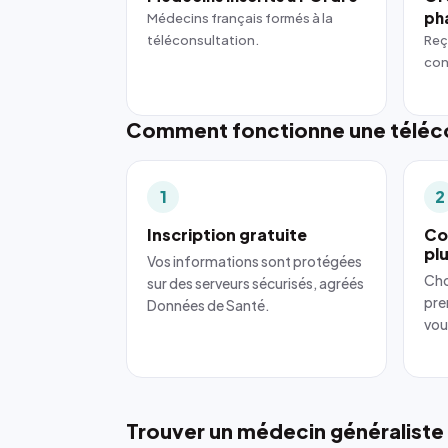
ph
Médecins français formés à la
téléconsultation.
Reç
con
Comment fonctionne une téléco
1
2
Inscription gratuite
Co
pl
Vos informations sont protégées
Cho
sur des serveurs sécurisés, agréés
pre
Données de Santé.
vou
Trouver un médecin généraliste