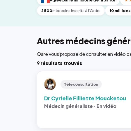
Agréé par le ministère de la Santé
★
2 500
médecins inscrits à l'Ordre
10 millions
Autres médecins généra
Qare vous propose de consulter en vidéo de 6
9 résultats trouvés
Téléconsultation
Dr Cyrielle Filliette Moucketou
Médecin généraliste · En vidéo