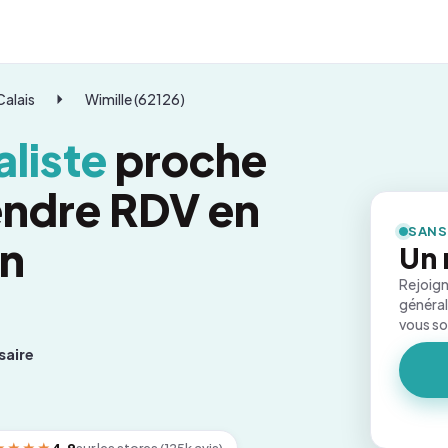
alais
Wimille (62126)
liste
proche
rendre RDV en
SANS
on
Un 
Rejoign
général
vous s
saire