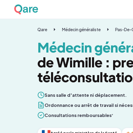
Qare
Médecin généraliste
Pas-De-C
Médecin généra
de Wimille : p
téléconsultati
Sans salle d'attente ni déplacement.
Ordonnance ou arrêt de travail si néces
Consultations remboursables
*