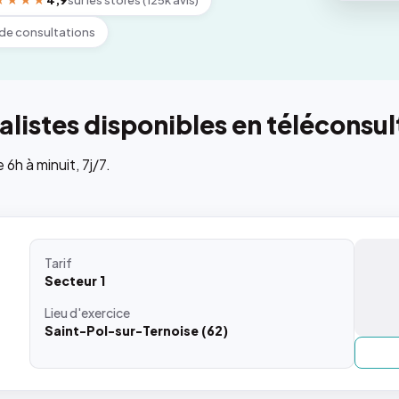
★★★★
4,9
sur les stores (125k avis)
de consultations
listes disponibles en téléconsul
h à minuit, 7j/7.
Tarif
Secteur 1
Lieu
d'exercice
Saint-Pol-sur-Ternoise (62)