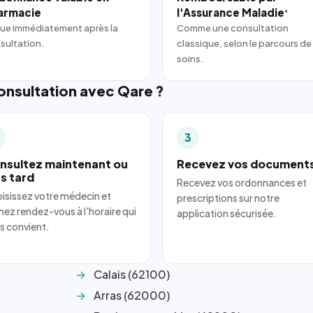
armacie
l'Assurance Maladie
*
ue immédiatement après la
Comme une consultation
sultation.
classique, selon le parcours de
soins.
nsultation avec Qare ?
3
nsultez maintenant ou
Recevez vos document
us tard
Recevez vos ordonnances et
isissez votre médecin et
prescriptions sur notre
nez rendez-vous à l'horaire qui
application sécurisée.
s convient.
Calais (62100)
Arras (62000)