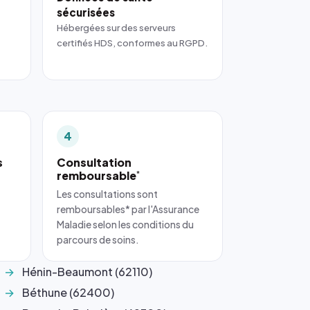
sécurisées
Hébergées sur des serveurs
certifiés HDS, conformes au RGPD.
4
s
Consultation
remboursable
*
Les consultations sont
remboursables* par l'Assurance
Maladie selon les conditions du
parcours de soins.
Hénin-Beaumont (62110)
Béthune (62400)