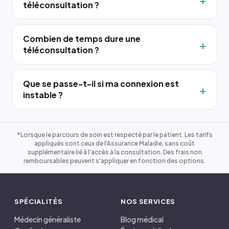
téléconsultation ?
Combien de temps dure une
téléconsultation ?
Que se passe-t-il si ma connexion est
instable ?
*Lorsque le parcours de soin est respecté par le patient. Les tarifs
appliqués sont ceux de l'Assurance Maladie, sans coût
supplémentaire lié à l'accès à la consultation. Des frais non
remboursables peuvent s'appliquer en fonction des options.
SPÉCIALITÉS
NOS SERVICES
Médecin généraliste
Blog médical