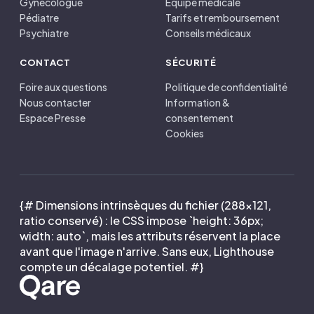
Gynécologue
Équipe médicale
Pédiatre
Tarifs et remboursement
Psychiatre
Conseils médicaux
CONTACT
SÉCURITÉ
Foire aux questions
Politique de confidentialité
Nous contacter
Information &
Espace Presse
consentement
Cookies
{# Dimensions intrinsèques du fichier (288×121,
ratio conservé) : le CSS impose `height: 36px;
width: auto`, mais les attributs réservent la place
avant que l'image n'arrive. Sans eux, Lighthouse
compte un décalage potentiel. #}