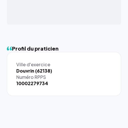
Profil du praticien
Ville d'exercice
{# 40×40
Douvrin (62138)
: la taille
Numéro RPPS
rendue par
10002279734
`.profile-
picture`,
et un
rapport 1:1
qui reste
juste à
toutes les