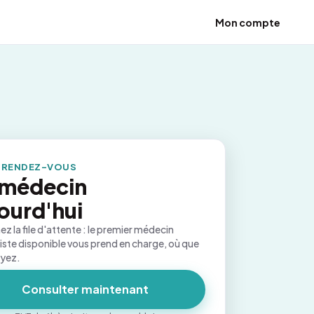
Mon compte
 RENDEZ-VOUS
 médecin
ourd'hui
ez la file d'attente : le premier médecin
iste disponible vous prend en charge, où que
oyez.
Consulter maintenant