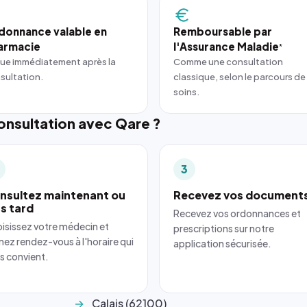
donnance valable en
Remboursable par
armacie
l'Assurance Maladie
*
ue immédiatement après la
Comme une consultation
sultation.
classique, selon le parcours de
soins.
nsultation avec Qare ?
3
nsultez maintenant ou
Recevez vos document
us tard
Recevez vos ordonnances et
isissez votre médecin et
prescriptions sur notre
nez rendez-vous à l'horaire qui
application sécurisée.
s convient.
Calais (62100)