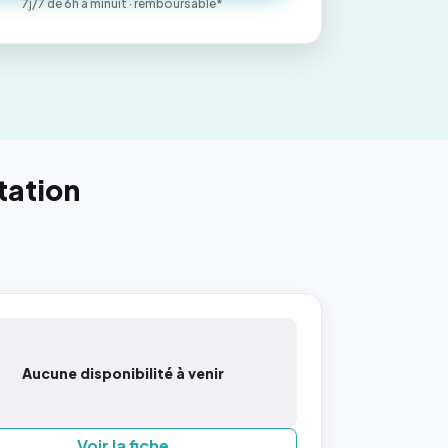
7j/7 de 6h à minuit · remboursable*
tation
Aucune disponibilité à venir
Voir la fiche