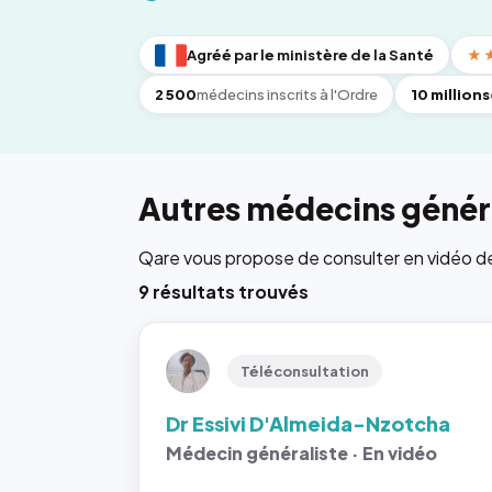
Agréé par le ministère de la Santé
★
2 500
médecins inscrits à l'Ordre
10 millions
Autres médecins généra
Qare vous propose de consulter en vidéo de 6
9 résultats trouvés
Téléconsultation
Dr Essivi D'Almeida-Nzotcha
Médecin généraliste · En vidéo