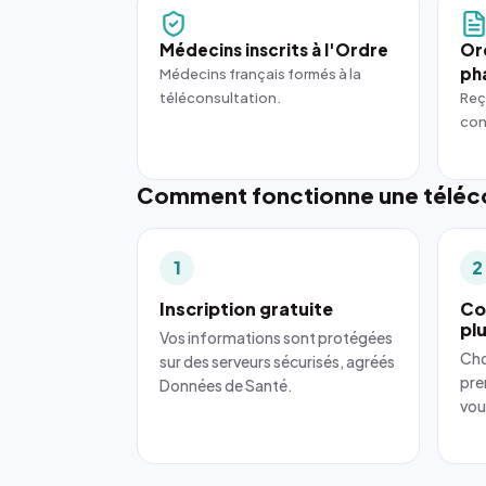
Médecins inscrits à l'Ordre
Or
ph
Médecins français formés à la
téléconsultation.
Reç
con
Comment fonctionne une téléco
1
2
Inscription gratuite
Co
pl
Vos informations sont protégées
Cho
sur des serveurs sécurisés, agréés
pre
Données de Santé.
vou