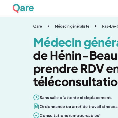
Qare
Médecin généraliste
Pas-De-C
Médecin généra
de Hénin-Beau
prendre RDV e
téléconsultati
Sans salle d'attente ni déplacement.
Ordonnance ou arrêt de travail si néces
Consultations remboursables
*