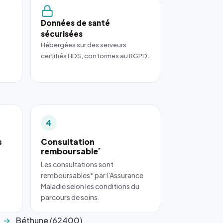
Données de santé
sécurisées
Hébergées sur des serveurs
certifiés HDS, conformes au RGPD.
4
s
Consultation
remboursable
*
Les consultations sont
remboursables* par l'Assurance
Maladie selon les conditions du
parcours de soins.
Béthune (62400)