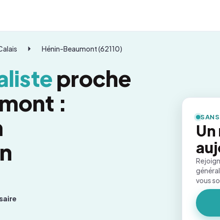
alais
Hénin-Beaumont (62110)
liste
proche
mont :
SANS
n
Un
on
auj
Rejoign
général
vous s
saire