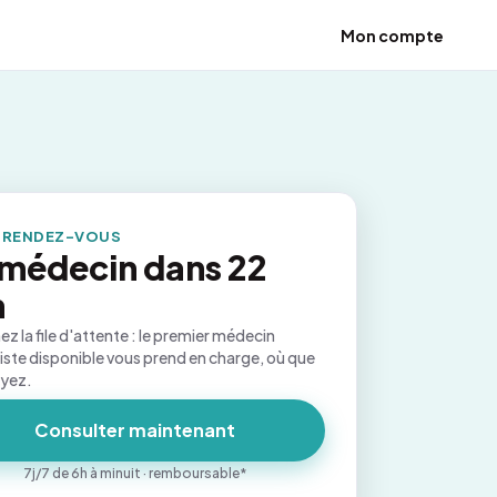
Mon compte
 RENDEZ-VOUS
médecin dans 22
n
ez la file d'attente : le premier médecin
iste disponible vous prend en charge, où que
oyez.
Consulter maintenant
7j/7 de 6h à minuit · remboursable*