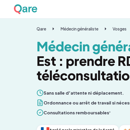
Qare
Médecin généraliste
Vosges
Médecin généra
Est : prendre 
téléconsultati
Sans salle d'attente ni déplacement.
Ordonnance ou arrêt de travail si néces
Consultations remboursables
*