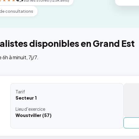
★★★★
4,9
sur les stores (125k avis)
de consultations
listes disponibles en Grand Est
h à minuit, 7j/7.
Tarif
Secteur 1
Lieu
d'exercice
Woustviller (57)