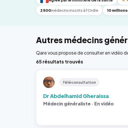
Agréé par le ministère de la Santé
★
2 500
médecins inscrits à l'Ordre
10 millions
Autres médecins généra
Qare vous propose de consulter en vidéo de 6
65 résultats trouvés
Téléconsultation
Dr Abdelhamid Gheraissa
Médecin généraliste · En vidéo