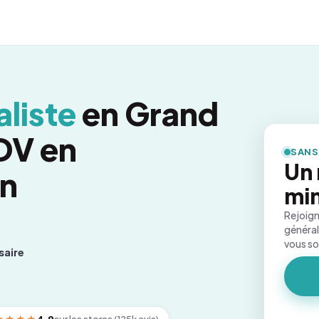
liste
en Grand
RDV en
SANS
Un 
on
mi
Rejoign
général
vous s
saire