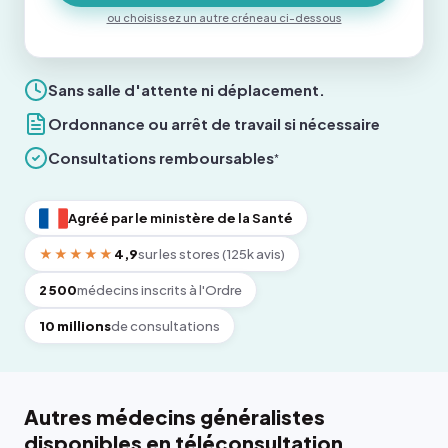
ou choisissez un autre créneau ci-dessous
Sans salle d'attente ni déplacement.
Ordonnance ou arrêt de travail si nécessaire
Consultations remboursables
*
Agréé par le ministère de la Santé
★★★★★
4,9
sur les stores (125k avis)
2 500
médecins inscrits à l'Ordre
10 millions
de consultations
Autres médecins généralistes
disponibles en téléconsultation