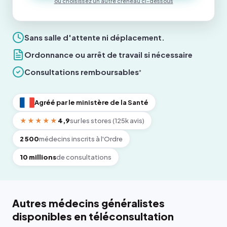
ou choisissez un autre créneau ci-dessous
Sans salle d'attente ni déplacement.
Ordonnance ou arrêt de travail si nécessaire
Consultations remboursables
*
Agréé par le ministère de la Santé
★★★★★
4,9
sur les stores (125k avis)
2 500
médecins inscrits à l'Ordre
10 millions
de consultations
Autres médecins généralistes
disponibles en téléconsultation