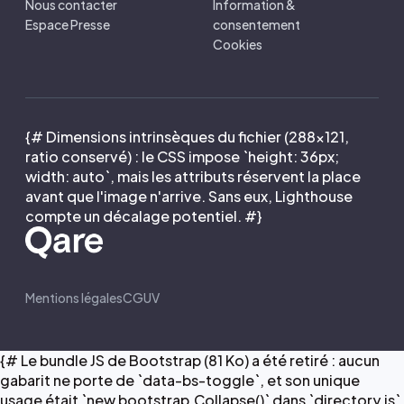
Nous contacter
Information &
Espace Presse
consentement
Cookies
{# Dimensions intrinsèques du fichier (288×121,
ratio conservé) : le CSS impose `height: 36px;
width: auto`, mais les attributs réservent la place
avant que l'image n'arrive. Sans eux, Lighthouse
compte un décalage potentiel. #}
Mentions légales
CGUV
{# Le bundle JS de Bootstrap (81 Ko) a été retiré : aucun
gabarit ne porte de `data-bs-toggle`, et son unique
usage était `new bootstrap.Collapse()` dans `directory.js`