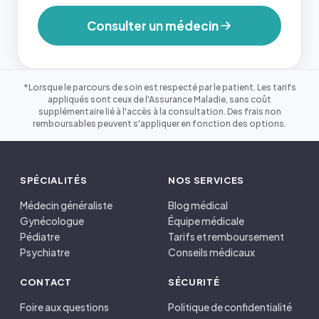
Consulter un médecin
*Lorsque le parcours de soin est respecté par le patient. Les tarifs
appliqués sont ceux de l'Assurance Maladie, sans coût
supplémentaire lié à l'accès à la consultation. Des frais non
remboursables peuvent s'appliquer en fonction des options.
SPÉCIALITÉS
NOS SERVICES
Médecin généraliste
Blog médical
Gynécologue
Équipe médicale
Pédiatre
Tarifs et remboursement
Psychiatre
Conseils médicaux
CONTACT
SÉCURITÉ
Foire aux questions
Politique de confidentialité