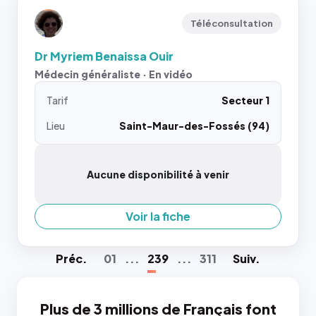
Téléconsultation
Dr Myriem Benaissa Ouir
Médecin généraliste · En vidéo
Tarif
Secteur 1
Lieu
Saint-Maur-des-Fossés (94)
Aucune disponibilité à venir
Voir la fiche
Préc
.
01
...
239
...
311
Suiv
.
Plus de 3 millions de Français font