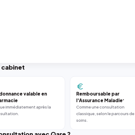
 cabinet
donnance valable en
Remboursable par
armacie
l'Assurance Maladie
*
ue immédiatement après la
Comme une consultation
sultation.
classique, selon le parcours de
soins.
nsultation avec Qare ?