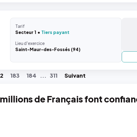
Tarif
Secteur 1
Tiers payant
Lieu
d'exercice
Saint-Maur-des-Fossés (94)
82
183
184
311
Suiv
ant
...
 millions de Français font confia