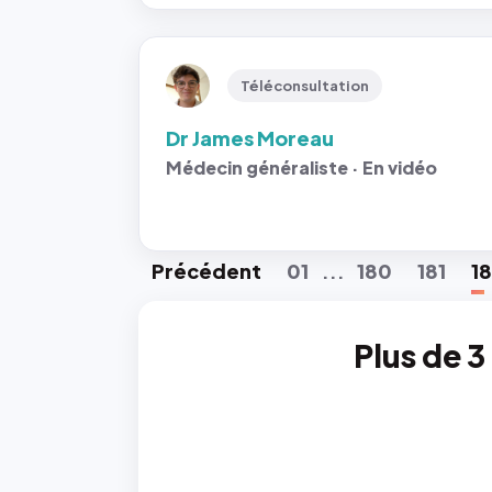
Téléconsultation
Dr James Moreau
Médecin généraliste · En vidéo
Préc
édent
01
180
181
1
...
Plus de 3