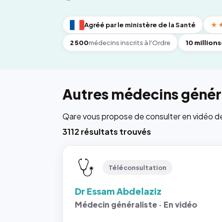
Agréé par le ministère de la Santé
★
2 500
médecins inscrits à l'Ordre
10 millions
Autres médecins généra
Qare vous propose de consulter en vidéo de 6
3112 résultats trouvés
Téléconsultation
Dr Essam Abdelaziz
Médecin généraliste · En vidéo