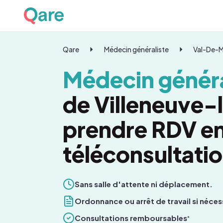
Qare
Médecin généraliste
Val-De-
Médecin généra
de Villeneuve-l
prendre RDV e
téléconsultati
Sans salle d'attente ni déplacement.
Ordonnance ou arrêt de travail si néces
Consultations remboursables
*