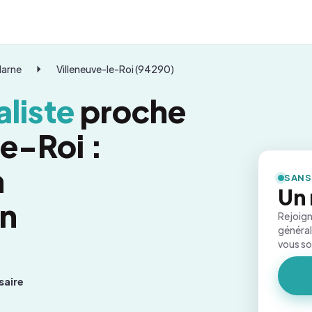
Marne
Villeneuve-le-Roi (94290)
liste
proche
e-Roi :
n
SANS
Un 
on
Rejoign
général
vous s
saire