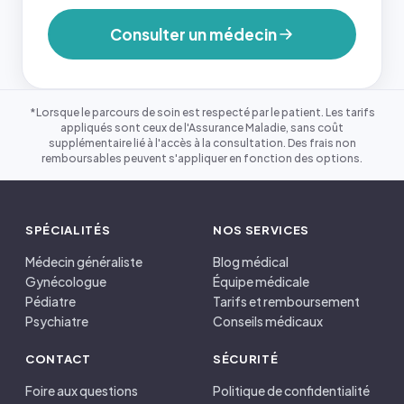
Consulter un médecin
*Lorsque le parcours de soin est respecté par le patient. Les tarifs
appliqués sont ceux de l'Assurance Maladie, sans coût
supplémentaire lié à l'accès à la consultation. Des frais non
remboursables peuvent s'appliquer en fonction des options.
SPÉCIALITÉS
NOS SERVICES
Médecin généraliste
Blog médical
Gynécologue
Équipe médicale
Pédiatre
Tarifs et remboursement
Psychiatre
Conseils médicaux
CONTACT
SÉCURITÉ
Foire aux questions
Politique de confidentialité