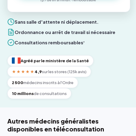
Sans salle d'attente ni déplacement.
Ordonnance ou arrêt de travail si nécessaire
Consultations remboursables
*
Agréé par le ministère de la Santé
★★★★★
4,9
sur les stores (125k avis)
2 500
médecins inscrits à l'Ordre
10 millions
de consultations
Autres médecins généralistes
disponibles en téléconsultation