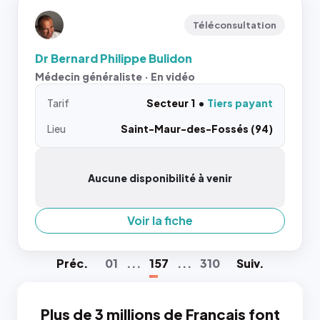
Téléconsultation
Dr Bernard Philippe Bulidon
Médecin généraliste · En vidéo
Tarif
Secteur 1
Tiers payant
Lieu
Saint-Maur-des-Fossés (94)
Aucune disponibilité à venir
Voir la fiche
Préc
.
01
...
157
...
310
Suiv
.
Plus de 3 millions de Français font