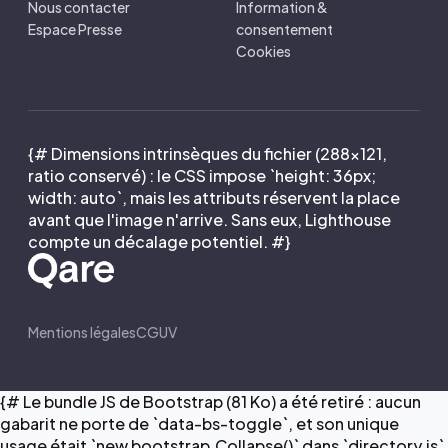
Nous contacter
Information &
Espace Presse
consentement
Cookies
{# Dimensions intrinsèques du fichier (288×121,
ratio conservé) : le CSS impose `height: 36px;
width: auto`, mais les attributs réservent la place
avant que l'image n'arrive. Sans eux, Lighthouse
compte un décalage potentiel. #}
Mentions légales
CGUV
{# Le bundle JS de Bootstrap (81 Ko) a été retiré : aucun
gabarit ne porte de `data-bs-toggle`, et son unique
usage était `new bootstrap.Collapse()` dans `directory.js`