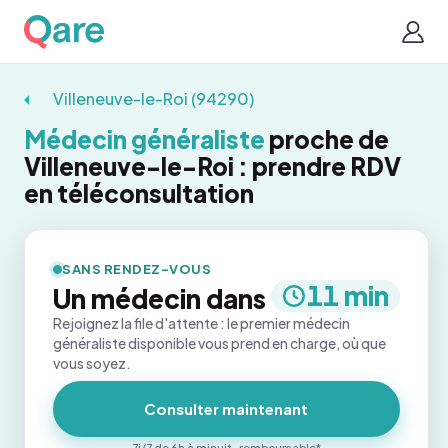
Villeneuve-le-Roi (94290)
Médecin généraliste
proche de
Villeneuve-le-Roi : prendre RDV
en téléconsultation
SANS RENDEZ-VOUS
11 min
Un médecin dans
Rejoignez la file d'attente : le premier médecin
généraliste disponible vous prend en charge, où que
vous soyez.
Consulter maintenant
7j/7 de 6h à minuit · remboursable*