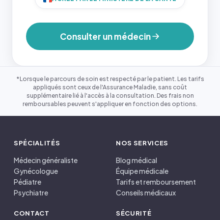
Consulter un médecin
*Lorsque le parcours de soin est respecté par le patient. Les tarifs
appliqués sont ceux de l'Assurance Maladie, sans coût
supplémentaire lié à l'accès à la consultation. Des frais non
remboursables peuvent s'appliquer en fonction des options.
SPÉCIALITÉS
NOS SERVICES
Médecin généraliste
Blog médical
Gynécologue
Équipe médicale
Pédiatre
Tarifs et remboursement
Psychiatre
Conseils médicaux
CONTACT
SÉCURITÉ