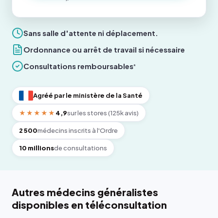
Sans salle d'attente ni déplacement.
Ordonnance ou arrêt de travail si nécessaire
Consultations remboursables
*
Agréé par le ministère de la Santé
★★★★★
4,9
sur les stores (125k avis)
2 500
médecins inscrits à l'Ordre
10 millions
de consultations
Autres médecins généralistes
disponibles en téléconsultation