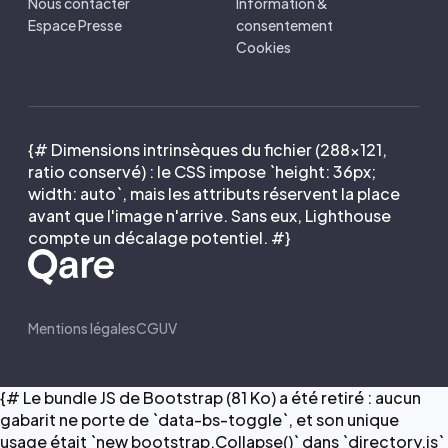
Nous contacter
Information &
Espace Presse
consentement
Cookies
{# Dimensions intrinsèques du fichier (288×121,
ratio conservé) : le CSS impose `height: 36px;
width: auto`, mais les attributs réservent la place
avant que l'image n'arrive. Sans eux, Lighthouse
compte un décalage potentiel. #}
Mentions légales
CGUV
{# Le bundle JS de Bootstrap (81 Ko) a été retiré : aucun
gabarit ne porte de `data-bs-toggle`, et son unique
usage était `new bootstrap.Collapse()` dans `directory.js`