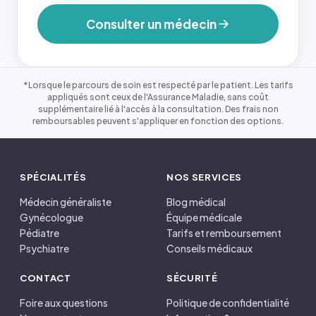
Consulter un médecin
*Lorsque le parcours de soin est respecté par le patient. Les tarifs
appliqués sont ceux de l'Assurance Maladie, sans coût
supplémentaire lié à l'accès à la consultation. Des frais non
remboursables peuvent s'appliquer en fonction des options.
SPÉCIALITÉS
NOS SERVICES
Médecin généraliste
Blog médical
Gynécologue
Équipe médicale
Pédiatre
Tarifs et remboursement
Psychiatre
Conseils médicaux
CONTACT
SÉCURITÉ
Foire aux questions
Politique de confidentialité