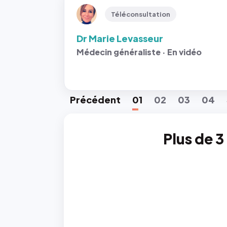
Téléconsultation
Dr Marie Levasseur
Médecin généraliste · En vidéo
Préc
édent
01
02
03
04
Plus de 3