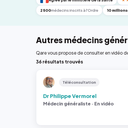
Agréé par le ministère de la Santé
★
2 500
médecins inscrits à l'Ordre
10 millions
Autres médecins généra
Qare vous propose de consulter en vidéo de 6
36 résultats trouvés
Téléconsultation
Dr Philippe Vermorel
Médecin généraliste · En vidéo