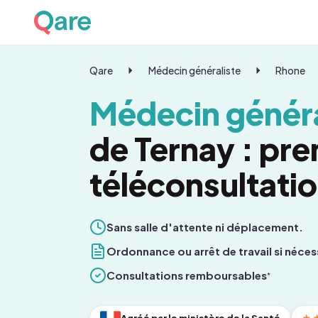
Qare
Médecin généraliste
Rhone
Médecin généra
de Ternay : pr
téléconsultati
Sans salle d'attente ni déplacement.
Ordonnance ou arrêt de travail si néces
Consultations remboursables
*