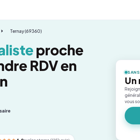
Ternay (69360)
liste
proche
endre RDV en
SANS
on
Un 
Rejoign
général
vous s
saire