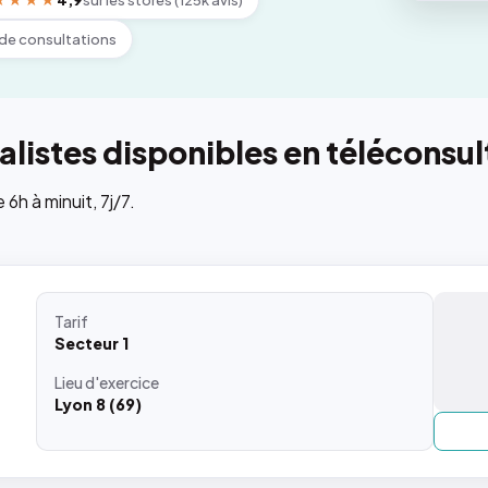
★★★★
4,9
sur les stores (125k avis)
de consultations
listes disponibles en téléconsul
h à minuit, 7j/7.
Tarif
Secteur 1
Lieu
d'exercice
Lyon 8 (69)