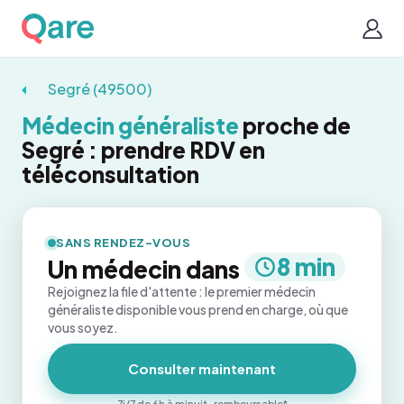
Segré (49500)
Médecin généraliste
proche de
Segré : prendre RDV en
téléconsultation
SANS RENDEZ-VOUS
8 min
Un médecin dans
Rejoignez la file d'attente : le premier médecin
généraliste disponible vous prend en charge, où que
vous soyez.
Consulter maintenant
7j/7 de 6h à minuit · remboursable*