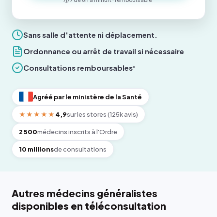
Sans salle d'attente ni déplacement.
Ordonnance ou arrêt de travail si nécessaire
Consultations remboursables
*
Agréé par le ministère de la Santé
★★★★★
4,9
sur les stores (125k avis)
2 500
médecins inscrits à l'Ordre
10 millions
de consultations
Autres médecins généralistes
disponibles en téléconsultation