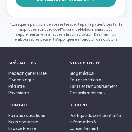
*Lorsque le parcours de soin est respecté par le patient. Les tarifs
appliqués sont ceux de l'Assurance Maladie, sans coût
supplémentaire lié à l'accès à la consultation. Des frais non
remboursables peuvent s'appliquer en fonction des options.
SPÉCIALITÉS
NOS SERVICES
Médecin généraliste
Blog médical
Gynécologue
Équipe médicale
Pédiatre
Tarifs et remboursement
Psychiatre
Conseils médicaux
CONTACT
SÉCURITÉ
Foire aux questions
Politique de confidentialité
Nous contacter
Information &
Espace Presse
consentement