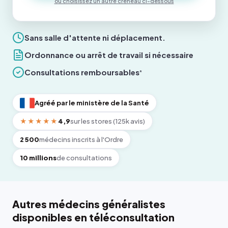
ou choisissez un autre créneau ci-dessous
Sans salle d'attente ni déplacement.
Ordonnance ou arrêt de travail si nécessaire
Consultations remboursables
*
Agréé par le ministère de la Santé
★★★★★
4,9
sur les stores (125k avis)
2 500
médecins inscrits à l'Ordre
10 millions
de consultations
Autres médecins généralistes
disponibles en téléconsultation