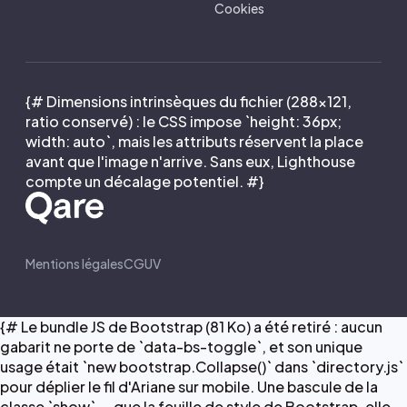
Cookies
{# Dimensions intrinsèques du fichier (288×121,
ratio conservé) : le CSS impose `height: 36px;
width: auto`, mais les attributs réservent la place
avant que l'image n'arrive. Sans eux, Lighthouse
compte un décalage potentiel. #}
Mentions légales
CGUV
{# Le bundle JS de Bootstrap (81 Ko) a été retiré : aucun
gabarit ne porte de `data-bs-toggle`, et son unique
usage était `new bootstrap.Collapse()` dans `directory.js`
pour déplier le fil d'Ariane sur mobile. Une bascule de la
classe `show` — que la feuille de style de Bootstrap, elle,