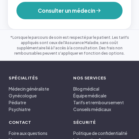
Consulter un médecin
*Lorsque le parcours de soin est respecté par le patient. Les tarifs
appliqués sont ceux de l'Assurance Maladie, sans coût
supplémentaire lié à l'accès à la consultation. Des frais non
remboursables peuvent s'appliquer en fonction des options.
SPÉCIALITÉS
NOS SERVICES
Médecin généraliste
Blog médical
Gynécologue
Équipe médicale
Pédiatre
Tarifs et remboursement
Psychiatre
Conseils médicaux
CONTACT
SÉCURITÉ
Foire aux questions
Politique de confidentialité