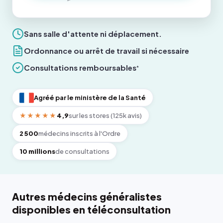
Sans salle d'attente ni déplacement.
Ordonnance ou arrêt de travail si nécessaire
Consultations remboursables
*
Agréé par le ministère de la Santé
★★★★★
4,9
sur les stores (125k avis)
2 500
médecins inscrits à l'Ordre
10 millions
de consultations
Autres médecins généralistes
disponibles en téléconsultation