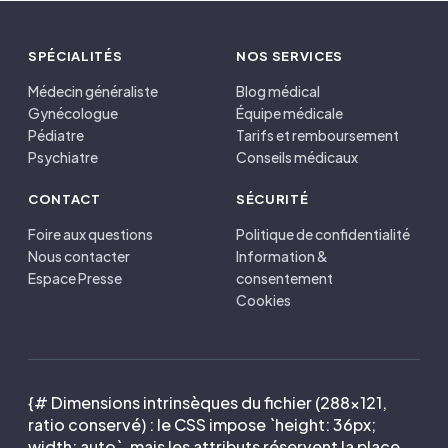
SPÉCIALITÉS
NOS SERVICES
Médecin généraliste
Blog médical
Gynécologue
Équipe médicale
Pédiatre
Tarifs et remboursement
Psychiatre
Conseils médicaux
CONTACT
SÉCURITÉ
Foire aux questions
Politique de confidentialité
Nous contacter
Information &
Espace Presse
consentement
Cookies
{# Dimensions intrinsèques du fichier (288×121,
ratio conservé) : le CSS impose `height: 36px;
width: auto`, mais les attributs réservent la place