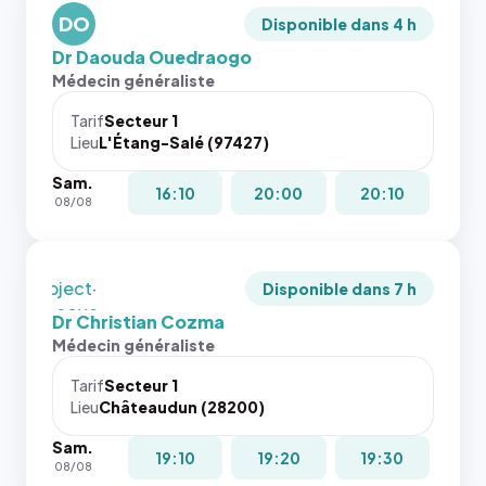
`.profile-
dernières
DO
picture`,
Disponible dans 4 h
images de
et un
Dr Daouda Ouedraogo
l'annuaire
rapport 1:1
Médecin généraliste
dans ce
qui reste
cas. #}
juste à
Tarif
Secteur 1
Lieu
L'Étang-Salé (97427)
toutes les
tailles
Sam.
puisque la
16:10
20:00
20:10
08/08
photo est
recadrée
en
`object-
Disponible dans 7 h
fit: cover`.
Dr Christian Cozma
Sans ces
Médecin généraliste
attributs
le
Tarif
Secteur 1
navigateur
Lieu
Châteaudun (28200)
ne réserve
Sam.
pas la
19:10
19:20
19:30
08/08
place, et