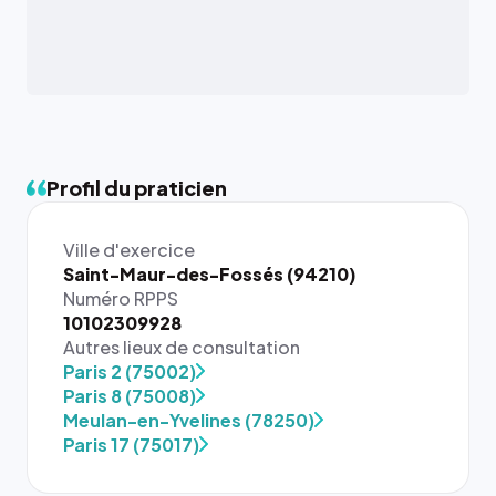
Profil du praticien
Ville d'exercice
Saint-Maur-des-Fossés (94210)
Numéro RPPS
10102309928
Autres lieux de consultation
Paris 2 (75002)
{# 40×40
Paris 8 (75008)
: la taille
Meulan-en-Yvelines (78250)
rendue par
Paris 17 (75017)
`.profile-
picture`,