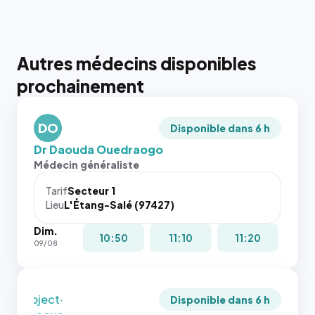
Autres médecins disponibles
{# 40×40
prochainement
: la taille
rendue par
`.profile-
DO
picture`,
Disponible dans 6 h
et un
Dr Daouda Ouedraogo
rapport 1:1
Médecin généraliste
qui reste
juste à
Tarif
Secteur 1
Lieu
L'Étang-Salé (97427)
toutes les
tailles
Dim.
puisque la
{# 40×40
10:50
11:10
11:20
09/08
photo est
: la taille
recadrée
rendue par
en
`.profile-
`object-
picture`,
Disponible dans 6 h
fit: cover`.