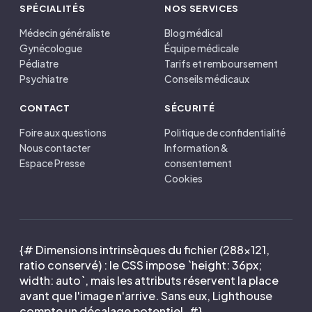
SPÉCIALITÉS
NOS SERVICES
Médecin généraliste
Blog médical
Gynécologue
Équipe médicale
Pédiatre
Tarifs et remboursement
Psychiatre
Conseils médicaux
CONTACT
SÉCURITÉ
Foire aux questions
Politique de confidentialité
Nous contacter
Information &
Espace Presse
consentement
Cookies
{# Dimensions intrinsèques du fichier (288×121,
ratio conservé) : le CSS impose `height: 36px;
width: auto`, mais les attributs réservent la place
avant que l'image n'arrive. Sans eux, Lighthouse
compte un décalage potentiel. #}