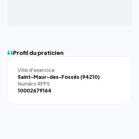
Profil du praticien
Ville d'exercice
{# 40×40
Saint-Maur-des-Fossés (94210)
: la taille
Numéro RPPS
rendue par
10002679164
`.profile-
picture`,
et un
rapport 1:1
qui reste
juste à
toutes les