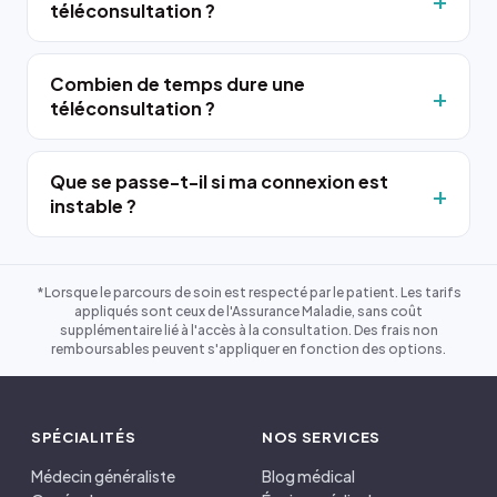
téléconsultation ?
Combien de temps dure une
téléconsultation ?
Que se passe-t-il si ma connexion est
instable ?
*Lorsque le parcours de soin est respecté par le patient. Les tarifs
appliqués sont ceux de l'Assurance Maladie, sans coût
supplémentaire lié à l'accès à la consultation. Des frais non
remboursables peuvent s'appliquer en fonction des options.
SPÉCIALITÉS
NOS SERVICES
Médecin généraliste
Blog médical