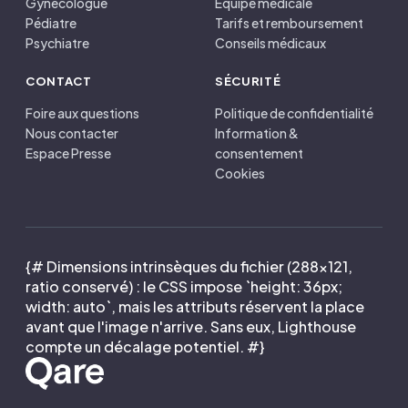
Gynécologue
Équipe médicale
Pédiatre
Tarifs et remboursement
Psychiatre
Conseils médicaux
CONTACT
SÉCURITÉ
Foire aux questions
Politique de confidentialité
Nous contacter
Information &
Espace Presse
consentement
Cookies
{# Dimensions intrinsèques du fichier (288×121,
ratio conservé) : le CSS impose `height: 36px;
width: auto`, mais les attributs réservent la place
avant que l'image n'arrive. Sans eux, Lighthouse
compte un décalage potentiel. #}