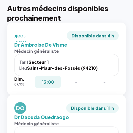
tailles
Autres médecins disponibles
puisque la
photo est
prochainement
recadrée
en
`object-
Disponible dans 4 h
fit: cover`.
Dr Ambroise De Visme
Sans ces
Médecin généraliste
attributs
le
Tarif
Secteur 1
navigateur
Lieu
Saint-Maur-des-Fossés (94210)
ne réserve
Dim.
pas la
{# 40×40
13:00
-
-
09/08
place, et
: la taille
c'étaient
rendue par
les trois
`.profile-
dernières
DO
picture`,
Disponible dans 11 h
images de
et un
Dr Daouda Ouedraogo
l'annuaire
rapport 1:1
Médecin généraliste
dans ce
qui reste