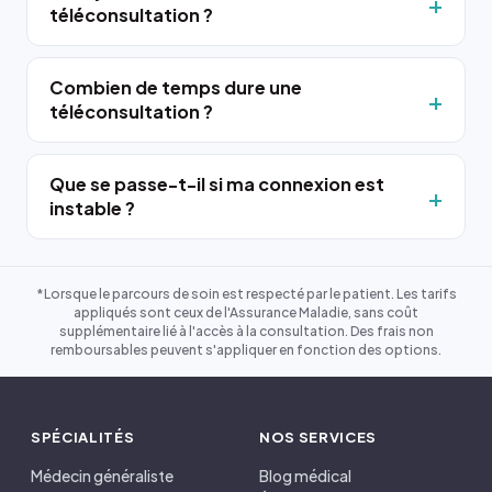
téléconsultation ?
Combien de temps dure une
téléconsultation ?
Que se passe-t-il si ma connexion est
instable ?
*Lorsque le parcours de soin est respecté par le patient. Les tarifs
appliqués sont ceux de l'Assurance Maladie, sans coût
supplémentaire lié à l'accès à la consultation. Des frais non
remboursables peuvent s'appliquer en fonction des options.
SPÉCIALITÉS
NOS SERVICES
Médecin généraliste
Blog médical