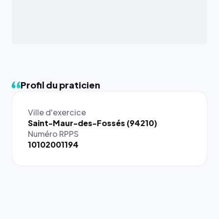
Profil du praticien
Ville d'exercice
{# 40×40
Saint-Maur-des-Fossés (94210)
: la taille
Numéro RPPS
rendue par
10102001194
`.profile-
picture`,
et un
rapport 1:1
qui reste
juste à
toutes les