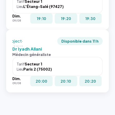
cas. #}
juste à
Tarif
Secteur 1
Lieu
L'Étang-Salé (97427)
toutes les
tailles
Dim.
puisque la
19:10
19:20
19:30
09/08
photo est
recadrée
en
`object-
Disponible dans 11 h
fit: cover`.
Dr Iyadh Allani
Sans ces
Médecin généraliste
attributs
le
Tarif
Secteur 1
navigateur
Lieu
Paris 2 (75002)
ne réserve
Dim.
pas la
20:00
20:10
20:20
09/08
place, et
c'étaient
les trois
dernières
images de
l'annuaire