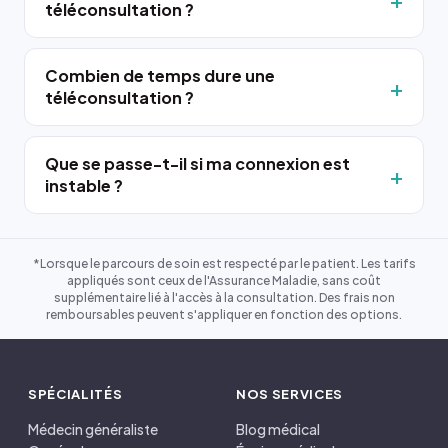
téléconsultation ?
Combien de temps dure une
téléconsultation ?
Que se passe-t-il si ma connexion est
instable ?
*Lorsque le parcours de soin est respecté par le patient. Les tarifs
appliqués sont ceux de l'Assurance Maladie, sans coût
supplémentaire lié à l'accès à la consultation. Des frais non
remboursables peuvent s'appliquer en fonction des options.
SPÉCIALITÉS
NOS SERVICES
Médecin généraliste
Blog médical