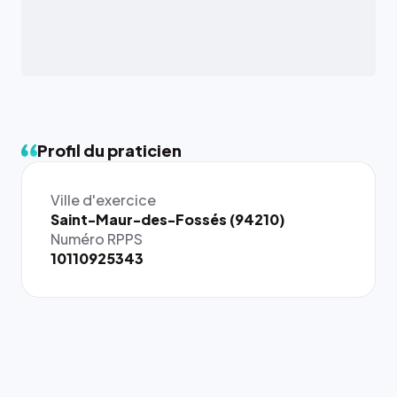
Profil du praticien
Ville d'exercice
{# 40×40
Saint-Maur-des-Fossés (94210)
: la taille
Numéro RPPS
rendue par
10110925343
`.profile-
picture`,
et un
rapport 1:1
qui reste
juste à
toutes les