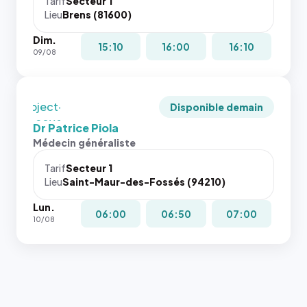
juste à
Tarif
Secteur 1
navigateur
Lieu
Brens (81600)
toutes les
ne réserve
tailles
Dim.
pas la
puisque la
15:10
16:00
16:10
09/08
place, et
photo est
c'étaient
recadrée
les trois
en
dernières
`object-
Disponible demain
images de
fit: cover`.
Dr Patrice Piola
l'annuaire
Sans ces
Médecin généraliste
dans ce
attributs
cas. #}
le
Tarif
Secteur 1
navigateur
Lieu
Saint-Maur-des-Fossés (94210)
ne réserve
Lun.
pas la
06:00
06:50
07:00
10/08
place, et
c'étaient
les trois
dernières
images de
l'annuaire