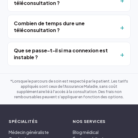
téléconsultation ?
Combien de temps dure une
téléconsultation ?
Que se passe-t-il si ma connexion est
instable ?
*Lorsque le parcours de soin est respecté par le patient. Les tarifs
appliqués sont ceux de l'Assurance Maladie, sans coût
supplémentaire lié à l'accès à la consultation. Des frais non
remboursables peuvent s'appliquer en fonction des options.
SPÉCIALITÉS
NOS SERVICES
Médecin généraliste
Blog médical