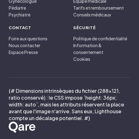
Gynécologue
Équipe médicale
Pédiatre
Tarifs et remboursement
Psychiatre
Conseils médicaux
CONTACT
SÉCURITÉ
Foire aux questions
Politique de confidentialité
Nous contacter
Information &
Espace Presse
consentement
Cookies
{# Dimensions intrinsèques du fichier (288×121,
ratio conservé) : le CSS impose `height: 36px;
width: auto`, mais les attributs réservent la place
avant que l'image n'arrive. Sans eux, Lighthouse
compte un décalage potentiel. #}