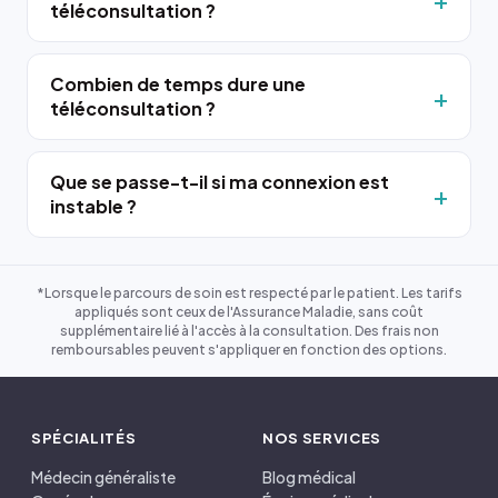
téléconsultation ?
Combien de temps dure une
téléconsultation ?
Que se passe-t-il si ma connexion est
instable ?
*Lorsque le parcours de soin est respecté par le patient. Les tarifs
appliqués sont ceux de l'Assurance Maladie, sans coût
supplémentaire lié à l'accès à la consultation. Des frais non
remboursables peuvent s'appliquer en fonction des options.
SPÉCIALITÉS
NOS SERVICES
Médecin généraliste
Blog médical