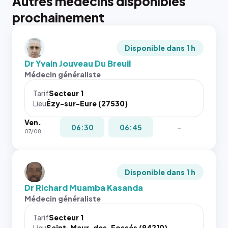
Autres médecins disponibles
prochainement
Disponible dans 1 h
Dr Yvain Jouveau Du Breuil
Médecin généraliste
Tarif
Secteur 1
Lieu
Ézy-sur-Eure (27530)
Ven.
06:30
06:45
-
07/08
Disponible dans 1 h
Dr Richard Muamba Kasanda
Médecin généraliste
Tarif
Secteur 1
Lieu
Saint-Maur-des-Fossés (94210)