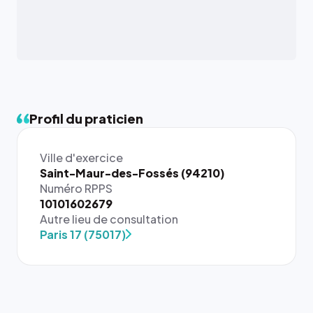
Profil du praticien
Ville d'exercice
Saint-Maur-des-Fossés (94210)
Numéro RPPS
{# 40×40
10101602679
: la taille
Autre lieu de consultation
rendue par
Paris 17 (75017)
`.profile-
picture`,
et un
rapport 1:1
qui reste