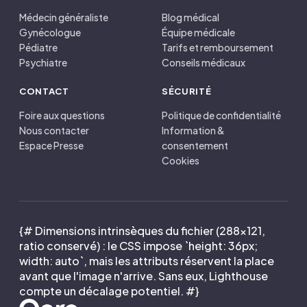
Médecin généraliste
Blog médical
Gynécologue
Équipe médicale
Pédiatre
Tarifs et remboursement
Psychiatre
Conseils médicaux
CONTACT
SÉCURITÉ
Foire aux questions
Politique de confidentialité
Nous contacter
Information &
Espace Presse
consentement
Cookies
{# Dimensions intrinsèques du fichier (288×121,
ratio conservé) : le CSS impose `height: 36px;
width: auto`, mais les attributs réservent la place
avant que l'image n'arrive. Sans eux, Lighthouse
compte un décalage potentiel. #}