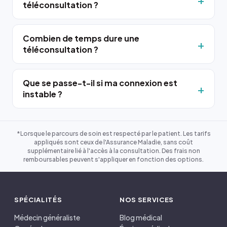
téléconsultation ?
Combien de temps dure une
téléconsultation ?
Que se passe-t-il si ma connexion est
instable ?
*Lorsque le parcours de soin est respecté par le patient. Les tarifs
appliqués sont ceux de l'Assurance Maladie, sans coût
supplémentaire lié à l'accès à la consultation. Des frais non
remboursables peuvent s'appliquer en fonction des options.
SPÉCIALITÉS
NOS SERVICES
Médecin généraliste
Blog médical