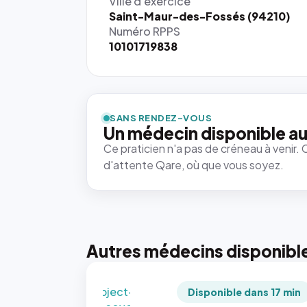
Ville d'exercice
Saint-Maur-des-Fossés (94210)
Numéro RPPS
10101719838
{# 40×40
: la taille
rendue par
`.profile-
SANS RENDEZ-VOUS
picture`,
Un médecin disponible au
et un
Ce praticien n'a pas de créneau à venir. 
rapport 1:1
d'attente Qare, où que vous soyez.
qui reste
juste à
toutes les
tailles
puisque la
photo est
Autres médecins disponibl
recadrée
en
`object-
Disponible dans 17 min
fit: cover`.