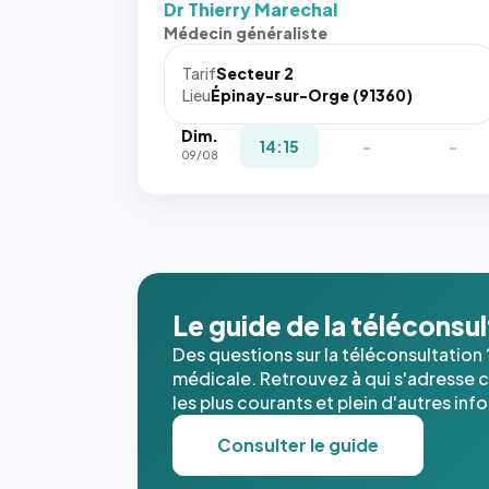
Dr Thierry Marechal
Sans ces
Médecin généraliste
attributs
le
Tarif
Secteur 2
navigateur
Lieu
Épinay-sur-Orge (91360)
ne réserve
Dim.
pas la
14:15
-
-
09/08
place, et
c'étaient
les trois
dernières
images de
l'annuaire
dans ce
Le guide de la téléconsu
cas. #}
Des questions sur la téléconsultation 
médicale. Retrouvez à qui s'adresse ce
les plus courants et plein d'autres inf
Consulter le guide