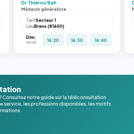
Dr Thierno Bah
Sans ces
San
Médecin généraliste
attributs
att
le
le
Tarif
Secteur 1
navigateur
nav
Lieu
Brens (81600)
ne réserve
ne 
Dim.
pas la
pas 
16:20
16:30
16:40
09/08
place, et
pla
c'étaient
c'é
les trois
les 
dernières
der
images de
ima
l'annuaire
l'a
dans ce
dan
ltation
cas. #}
cas
? Consultez notre guide sur la téléconsultation
 service, les professions disponibles, les motifs
ormations.