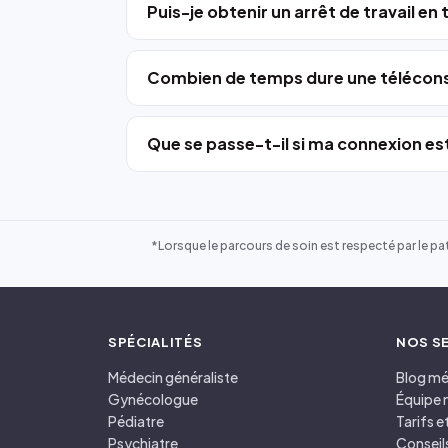
Puis-je obtenir un arrêt de travail en
Combien de temps dure une télécons
Que se passe-t-il si ma connexion est
*Lorsque le parcours de soin est respecté par le pat
SPÉCIALITÉS
NOS S
Médecin généraliste
Blog mé
Gynécologue
Équipe 
Pédiatre
Tarifs 
Psychiatre
Conseil