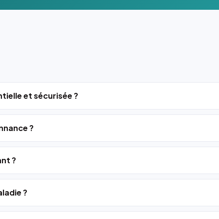
tielle et sécurisée ?
nnance ?
ant ?
ladie ?