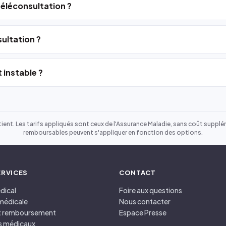
 téléconsultation ?
ultation ?
 instable ?
ient. Les tarifs appliqués sont ceux de l'Assurance Maladie, sans coût suppléme
remboursables peuvent s'appliquer en fonction des options.
ERVICES
CONTACT
dical
Foire aux questions
médicale
Nous contacter
et remboursement
Espace Presse
s médicaux