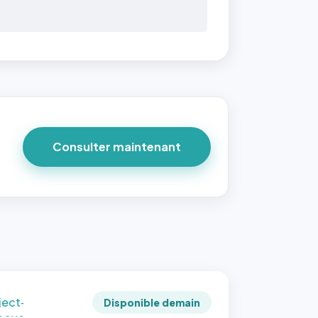
 40×40
taille
due par
ofile-
ture`,
un
Consulter maintenant
ort 1:1
 reste
e à
tes les
les
sque la
to est
adrée
ject-
Disponible demain
 cover`.