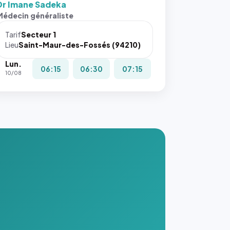
Dr Imane Sadeka
s ces
Médecin généraliste
ributs
Tarif
Secteur 1
igateur
Lieu
Saint-Maur-des-Fossés (94210)
réserve
Lun.
la
06:15
06:30
07:15
10/08
ce, et
taient
trois
nières
ges de
nnuaire
s ce
. #}