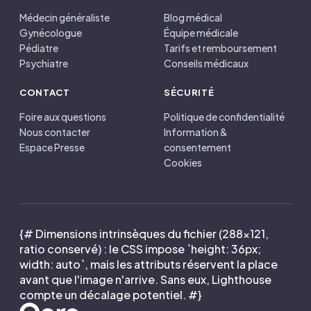
Médecin généraliste
Blog médical
Gynécologue
Équipe médicale
Pédiatre
Tarifs et remboursement
Psychiatre
Conseils médicaux
CONTACT
SÉCURITÉ
Foire aux questions
Politique de confidentialité
Nous contacter
Information &
Espace Presse
consentement
Cookies
{# Dimensions intrinsèques du fichier (288×121,
ratio conservé) : le CSS impose `height: 36px;
width: auto`, mais les attributs réservent la place
avant que l'image n'arrive. Sans eux, Lighthouse
compte un décalage potentiel. #}