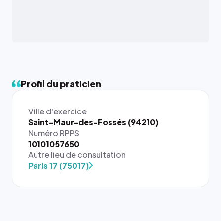
Profil du praticien
Ville d'exercice
Saint-Maur-des-Fossés (94210)
Numéro RPPS
{# 40×40
10101057650
: la taille
Autre lieu de consultation
rendue par
Paris 17 (75017)
`.profile-
picture`,
et un
rapport 1:1
qui reste