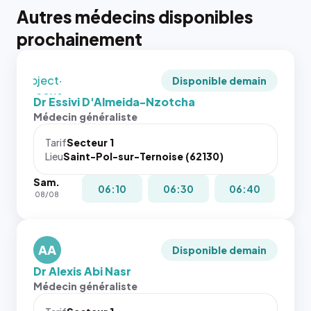
tailles
Autres médecins disponibles
puisque la
photo est
prochainement
recadrée
en
`object-
Disponible demain
fit: cover`.
Dr Essivi D'Almeida-Nzotcha
Sans ces
Médecin généraliste
attributs
le
Tarif
Secteur 1
navigateur
Lieu
Saint-Pol-sur-Ternoise (62130)
ne réserve
Sam.
pas la
{# 40×40
06:10
06:30
06:40
08/08
place, et
: la taille
c'étaient
rendue par
les trois
`.profile-
dernières
AA
picture`,
Disponible demain
images de
et un
Dr Alexis Abi Nasr
l'annuaire
rapport 1:1
Médecin généraliste
dans ce
qui reste
cas. #}