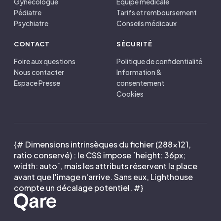
Gynécologue
Équipe médicale
Pédiatre
Tarifs et remboursement
Psychiatre
Conseils médicaux
CONTACT
SÉCURITÉ
Foire aux questions
Politique de confidentialité
Nous contacter
Information &
Espace Presse
consentement
Cookies
{# Dimensions intrinsèques du fichier (288×121,
ratio conservé) : le CSS impose `height: 36px;
width: auto`, mais les attributs réservent la place
avant que l'image n'arrive. Sans eux, Lighthouse
compte un décalage potentiel. #}