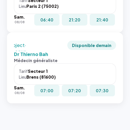
juste à
Tarif
Secteur 1
Lieu
Paris 2 (75002)
toutes les
tailles
Sam.
puisque la
06:40
21:20
21:40
08/08
photo est
recadrée
en
`object-
Disponible demain
fit: cover`.
Dr Thierno Bah
Sans ces
Médecin généraliste
attributs
le
Tarif
Secteur 1
navigateur
Lieu
Brens (81600)
ne réserve
Sam.
pas la
07:00
07:20
07:30
08/08
place, et
c'étaient
les trois
dernières
images de
l'annuaire