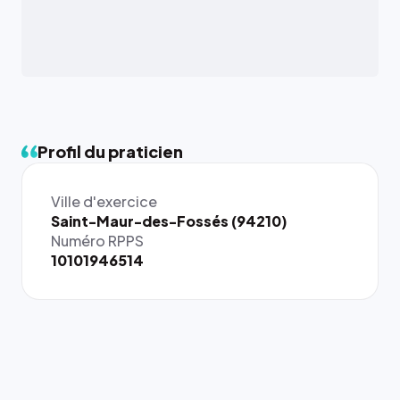
Profil du praticien
Ville d'exercice
{# 40×40
Saint-Maur-des-Fossés (94210)
: la taille
Numéro RPPS
rendue par
10101946514
`.profile-
picture`,
et un
rapport 1:1
qui reste
juste à
toutes les