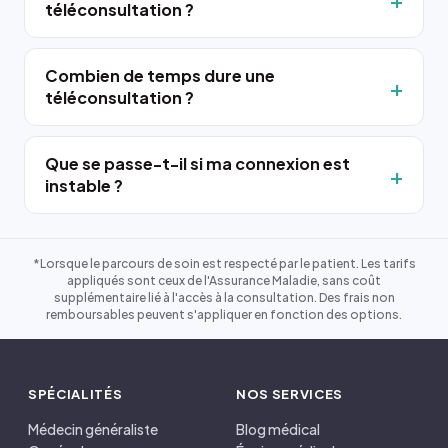
téléconsultation ?
Combien de temps dure une
téléconsultation ?
Que se passe-t-il si ma connexion est
instable ?
*Lorsque le parcours de soin est respecté par le patient. Les tarifs
appliqués sont ceux de l'Assurance Maladie, sans coût
supplémentaire lié à l'accès à la consultation. Des frais non
remboursables peuvent s'appliquer en fonction des options.
SPÉCIALITÉS
NOS SERVICES
Médecin généraliste
Blog médical