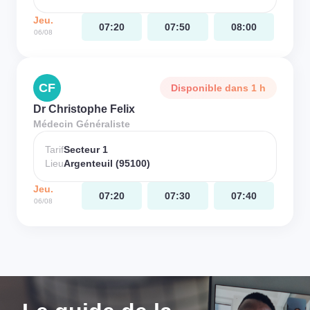
Jeu.
07:20
07:50
08:00
06/08
CF
Disponible dans 1 h
Dr Christophe Felix
Médecin Généraliste
Tarif
Secteur 1
Lieu
Argenteuil (95100)
Jeu.
07:20
07:30
07:40
06/08