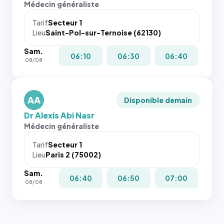
Médecin généraliste
attributs
le
Tarif
Secteur 1
navigateur
Lieu
Saint-Pol-sur-Ternoise (62130)
ne réserve
Sam.
pas la
06:10
06:30
06:40
08/08
place, et
c'étaient
les trois
dernières
AA
Disponible demain
images de
Dr Alexis Abi Nasr
l'annuaire
Médecin généraliste
dans ce
cas. #}
Tarif
Secteur 1
Lieu
Paris 2 (75002)
Sam.
06:40
06:50
07:00
08/08