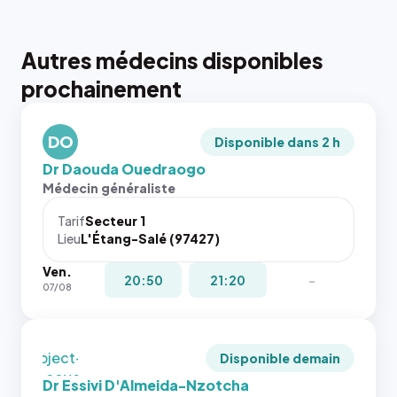
Autres médecins disponibles
{# 40×40
prochainement
: la taille
rendue par
`.profile-
DO
picture`,
Disponible dans 2 h
et un
Dr Daouda Ouedraogo
rapport 1:1
Médecin généraliste
qui reste
juste à
Tarif
Secteur 1
Lieu
L'Étang-Salé (97427)
toutes les
tailles
Ven.
puisque la
20:50
21:20
-
07/08
photo est
recadrée
en
`object-
Disponible demain
fit: cover`.
Dr Essivi D'Almeida-Nzotcha
Sans ces