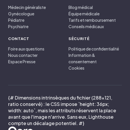
Médecin généraliste
Blog médical
Gynécologue
Équipe médicale
Pédiatre
Tarifs et remboursement
Psychiatre
Conseils médicaux
CONTACT
SÉCURITÉ
Foire aux questions
Politique de confidentialité
Nous contacter
Information &
Espace Presse
consentement
Cookies
{# Dimensions intrinsèques du fichier (288×121,
ratio conservé) : le CSS impose `height: 36px;
width: auto`, mais les attributs réservent la place
avant que l'image n'arrive. Sans eux, Lighthouse
compte un décalage potentiel. #}