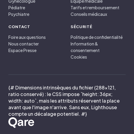
Gynécologue
Équipe médicale
Pédiatre
Tarifs et remboursement
Psychiatre
Conseils médicaux
CONTACT
SÉCURITÉ
Foire aux questions
Politique de confidentialité
Nous contacter
Information &
Espace Presse
consentement
Cookies
{# Dimensions intrinsèques du fichier (288×121,
ratio conservé) : le CSS impose `height: 36px;
width: auto`, mais les attributs réservent la place
avant que l'image n'arrive. Sans eux, Lighthouse
compte un décalage potentiel. #}