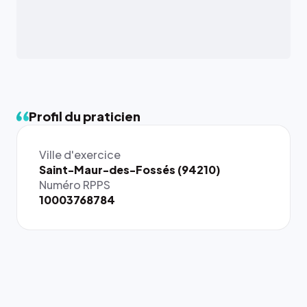
Profil du praticien
Ville d'exercice
{# 40×40
Saint-Maur-des-Fossés (94210)
: la taille
Numéro RPPS
rendue par
10003768784
`.profile-
picture`,
et un
rapport 1:1
qui reste
juste à
toutes les