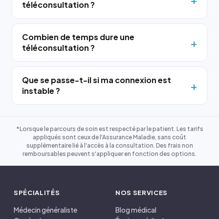
téléconsultation ?
Combien de temps dure une
téléconsultation ?
Que se passe-t-il si ma connexion est
instable ?
*Lorsque le parcours de soin est respecté par le patient. Les tarifs
appliqués sont ceux de l'Assurance Maladie, sans coût
supplémentaire lié à l'accès à la consultation. Des frais non
remboursables peuvent s'appliquer en fonction des options.
SPÉCIALITÉS
NOS SERVICES
Médecin généraliste
Blog médical