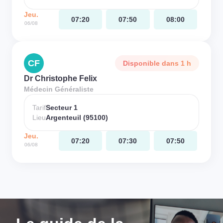
Jeu.
07:20
07:50
08:00
06/08
CF
Disponible dans 1 h
Dr Christophe Felix
Médecin Généraliste
Tarif
Secteur 1
Lieu
Argenteuil (95100)
Jeu.
07:20
07:30
07:50
06/08