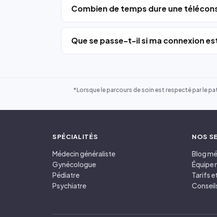
Combien de temps dure une télécons
Que se passe-t-il si ma connexion est
*Lorsque le parcours de soin est respecté par le pat
SPÉCIALITÉS
NOS S
Médecin généraliste
Blog mé
Gynécologue
Équipe 
Pédiatre
Tarifs 
Psychiatre
Conseil