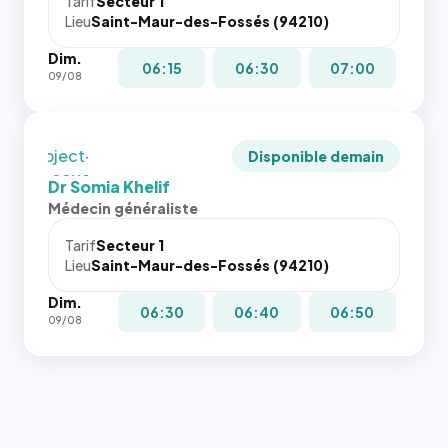
juste à
Tarif
Secteur 1
navigateur
Lieu
Saint-Maur-des-Fossés (94210)
toutes les
ne réserve
tailles
Dim.
pas la
puisque la
06:15
06:30
07:00
09/08
place, et
photo est
c'étaient
recadrée
les trois
en
dernières
`object-
Disponible demain
images de
fit: cover`.
Dr Somia Khelif
l'annuaire
Sans ces
Médecin généraliste
dans ce
attributs
cas. #}
le
Tarif
Secteur 1
navigateur
Lieu
Saint-Maur-des-Fossés (94210)
ne réserve
Dim.
pas la
06:30
06:40
06:50
09/08
place, et
c'étaient
les trois
dernières
images de
l'annuaire