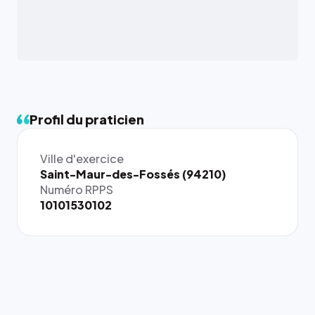
Profil du praticien
Ville d'exercice
{# 40×40
Saint-Maur-des-Fossés (94210)
: la taille
Numéro RPPS
rendue par
10101530102
`.profile-
picture`,
et un
rapport 1:1
qui reste
juste à
toutes les