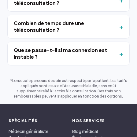
téléconsultation ?
Combien de temps dure une
téléconsultation ?
Que se passe-t-il si ma connexion est
instable ?
*Lorsque le parcours de soin est respecté par le patient. Les tarifs
appliqués sont ceux de l'Assurance Maladie, sans coût
supplémentaire lié à l'accès à la consultation. Des frais non
remboursables peuvent s'appliquer en fonction des options.
SPÉCIALITÉS
NOS SERVICES
Médecin généraliste
Blog médical