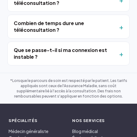
téléconsultation ?
Combien de temps dure une
téléconsultation ?
Que se passe-t-il si ma connexion est
instable ?
*Lorsque le parcours de soin est respecté par le patient. Les tarifs
appliqués sont ceux de l'Assurance Maladie, sans coût
supplémentaire lié à l'accès à la consultation. Des frais non
remboursables peuvent s'appliquer en fonction des options.
SPÉCIALITÉS
NOS SERVICES
Médecin généraliste
Blog médical