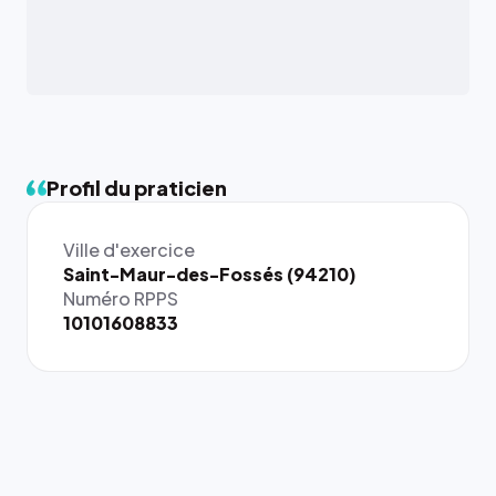
Profil du praticien
Ville d'exercice
{# 40×40
Saint-Maur-des-Fossés (94210)
: la taille
Numéro RPPS
rendue par
10101608833
`.profile-
picture`,
et un
rapport 1:1
qui reste
juste à
toutes les