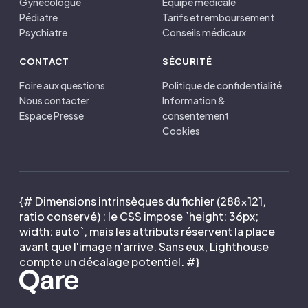
Gynécologue
Équipe médicale
Pédiatre
Tarifs et remboursement
Psychiatre
Conseils médicaux
CONTACT
SÉCURITÉ
Foire aux questions
Politique de confidentialité
Nous contacter
Information &
Espace Presse
consentement
Cookies
{# Dimensions intrinsèques du fichier (288×121,
ratio conservé) : le CSS impose `height: 36px;
width: auto`, mais les attributs réservent la place
avant que l'image n'arrive. Sans eux, Lighthouse
compte un décalage potentiel. #}